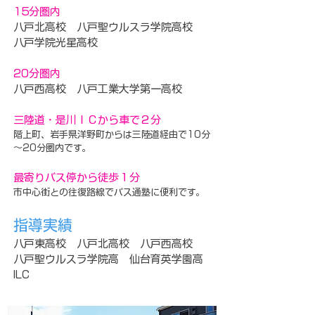
15分圏内
八戸北高校 八戸聖ウルスラ学院高校
八戸学院光星高校
20分圏内
八戸西高校 八戸工業大学第一高校
三陸道・是川ＩＣから車で２分
階上町、岩手県洋野町からは三陸道経由で10分
～20分圏内です。
最寄りバス停から徒歩１分
市中心街との往復路線でバス通塾に便利です。
指導実績
八戸東高校 八戸北高校 八戸西高校
八戸聖ウルスラ学院高 仙台育英学園高
ILC