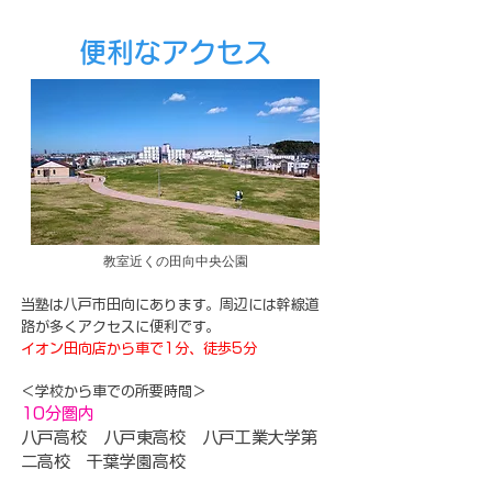
便利なアクセス
​教室近くの田向中央公園
当塾は八戸市田向にあります。周辺には幹線道
路が多くアクセスに便利です。
イオン田向店から車で1分、徒歩5分
＜学校から車での所要時間＞
10分圏内
八戸高校 八戸東高校 八戸工業大学第
二高校 千葉学園高校