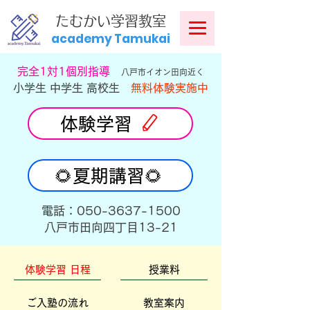
​
たむかい学習教室
academy Tamukai
​完全1対1個別指導
八戸市イオン田向近く
小学生 中学生 高校生
無料体験実施中
体験学習
🌻夏期講習🌻
​電話：050-3637-1500
​八戸市田向四丁目13-21
体験学習 日程
授業料
ご入塾の流れ
教室案内