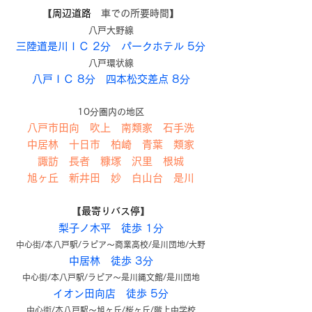
【
周辺道路
車での所要時間】
八戸大野線
三陸道是川ＩＣ 2分 パークホテル 5分
八戸環状線
八戸ＩＣ 8分 四本松交差点 8分
10分圏内の地区
八戸市田向 吹上 南類家 石手洗
中居林 十日市 柏崎 青葉 類家
諏訪 長者 糠塚 沢里 根城
旭ヶ丘 新井田 妙 白山台 是川
【
最寄りバス停
】
梨子ノ木平 徒歩 1分
中心街/本八戸駅/ラピア～商業高校/是川団地/大野
中居林 徒歩 3分
中心街/本八戸駅/ラピア～是川縄文館/是川団地
イオン田向店 徒歩 5分
中心街/本八戸駅～旭ヶ丘/桜ヶ丘/階上中学校