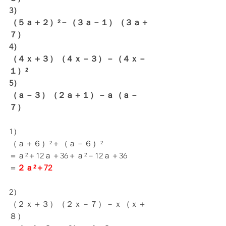
3）
（５ａ＋２）²－（３ａ－１）（３ａ＋
７）
4）
（４ｘ＋３）（４ｘ－３）－（４ｘ－
１）²
5）
（ａ－３）（２ａ＋１）－ａ（ａ－
７）
1）
（ａ＋６）²＋（ａ－６）²
＝ａ²＋12ａ＋36＋ａ²－12ａ＋36
＝
２ａ²＋72
2）
（２ｘ＋３）（２ｘ－７）－ｘ（ｘ＋
８）