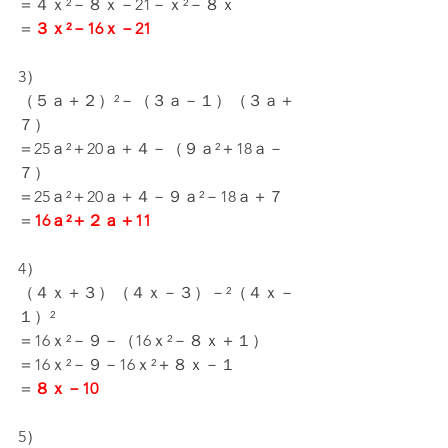
＝４ｘ²－８ｘ－21－ｘ²－８ｘ
＝
３ｘ²－16ｘ－21
3）
（５ａ＋２）²－（３ａ－１）（３ａ＋
７）
＝25ａ²＋20ａ＋４－（９ａ²＋18ａ－
７）
＝25ａ²＋20ａ＋４－９ａ²－18ａ＋７
＝
16ａ²＋２ａ＋11
4）
（４ｘ＋３）（４ｘ－３）－²（４ｘ－
１）²
＝16ｘ²－９－（16ｘ²－８ｘ＋１）
＝16ｘ²－９－16ｘ²＋８ｘ－１
＝
８ｘ－10
5）