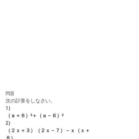
問題
次の計算をしなさい。
1）
（ａ＋６）²＋（ａ－６）²
2）
（２ｘ＋３）（２ｘ－７）－ｘ（ｘ＋
８）