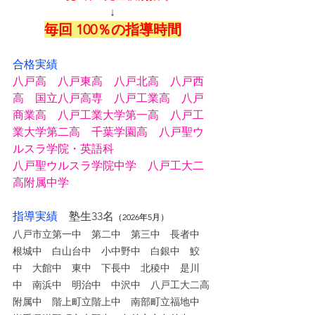
↓
毎回 100％の指導時間
合格実績
八戸高　八戸東高　八戸北高　八戸西
高　国立八戸高専　八戸工業高　八戸
商業高　八戸工業大学第一高　八戸工
業大学第二高　千葉学園高　八戸聖ウ
ルスラ学院・英語科
八戸聖ウルスラ学院中学　八戸工大二
高附属中学
指導実績
塾生33名
（2026年5月）
八戸市立第一中　第二中　第三中　長者中　
根城中　白山台中　小中野中　白銀中　鮫
中　大館中　東中　下長中　北稜中　是川
中　南浜中　明治中　中沢中　八戸工大二高
附属中　階上町立階上中　南部町立福地中　