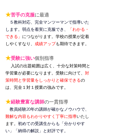
★
苦手の克服
に最適
　５教科対応、完全マンツーマンで指導いた
します。弱点を着実に克服でき、
「わかる・
できる」
につながります。
学校の授業が定着
しやくすなり、
成績アップ
も期待できます。
★
受験に強い
個別指導
入試の出題範囲は広く、十分な対策時間と
学習量が必要になります。受験に向けて、
対
策時間と学習量をしっかりと確保できる
の
は、完全１対１授業の強みです。
★
経験豊富な講師
の一貫指導
　教員経験20年の講師が確かなノウハウで、
難解な内容もわかりやすく丁寧に指導
いたし
ます。
初めての受講生からも「分かりやす
い」「納得の解説」と好評です。