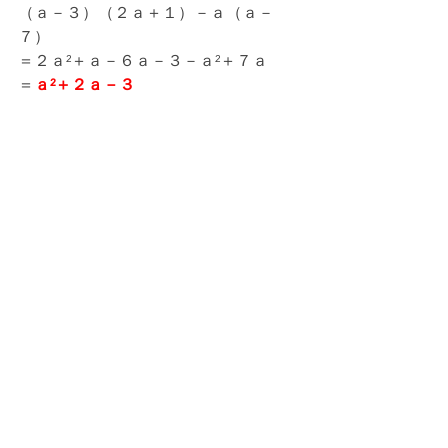
（ａ－３）（２ａ＋１）－ａ（ａ－
７）
＝２ａ²＋ａ－６ａ－３－ａ²＋７ａ
＝
ａ²＋２ａ－３