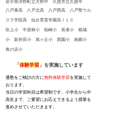
岩手県洋野町立大野中　久慈市立久慈中
八戸東高　八戸北高　八戸西高　八戸聖ウル
スラ学院高　仙台育英学園高ＩＬＣ
吹上小　中居林小　柏崎小　長者小　根城
小　新井田小　旭ヶ丘小　西園小　南郷小　
角の浜小
「
体験学習
」を実施しています
通塾をご検討の方に
無料体験学習
を実施して
おります。
当日の学習科目は希望制です。小学生から中
高生まで、ご要望にお応えできるよう授業を
進めさせていただきます。