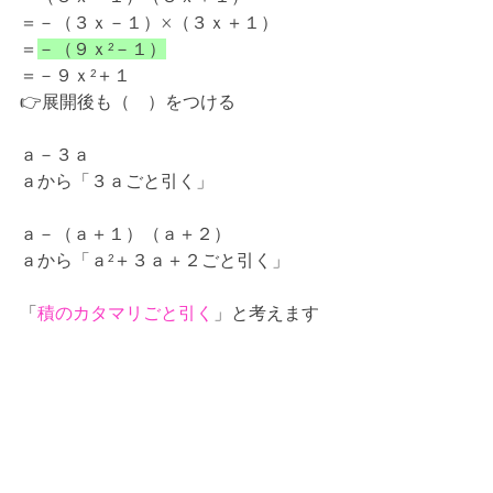
＝－（３ｘ－１）
×
（３ｘ＋１）
＝
－（９ｘ²－１）
＝－９ｘ²＋１
👉展開後も（　）をつける
ａ－３ａ
ａから「３ａごと引く」
ａ－（ａ＋１）（ａ＋２）
ａから「ａ²＋３ａ＋２ごと引く」
「
積のカタマリごと引く
」と考えます