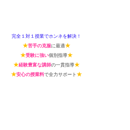
完全１対１授業でホンネを解決！
★
★
苦手の克服
に最適
★
★
受験に強い
個別指導
★
★
経験豊富な講師
の一貫指導
★
★
安心の授業料
で全力サポート