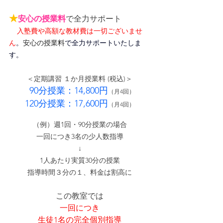
★
安心の授業料
で全力サポート
入塾費や高額な教材費は一切ございませ
ん
。
安心の授業料
で全力サポートいたしま
す。
＜定期講習 １か月授業料 (税込)＞
90分授業：14,800円
（月4回）
120分授業：17,600円
（月4回）
（例）週1回・90分授業の場合
一回につき3名の少人数指導
↓
1人あたり実質30分の授業
指導時間３分の１、料金は割高に
この教室では
一回につき
生徒1名の完全個別指導