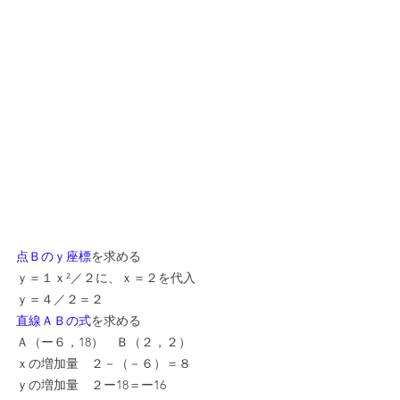
点Ｂのｙ座標
を求める
ｙ＝１ｘ²／２に、ｘ＝２を代入
ｙ＝４／２＝２
直線ＡＢの式
を求める
Ａ（ー６，18）　Ｂ（２，２）
ｘの増加量　２－（－６）＝８
ｙの増加量　２ー18＝ー16