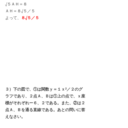
√５ＡＨ＝８
ＡＨ＝８√５／５
よって、
８√５／５
３）下の図で、①は関数ｙ＝１ｘ²／２のグ
ラフであり、２点Ａ、Ｂは①上の点で、ｘ座
標がそれぞれー６、２である。また、②は２
点Ａ、Ｂを通る直線である。あとの問いに答
えなさい。