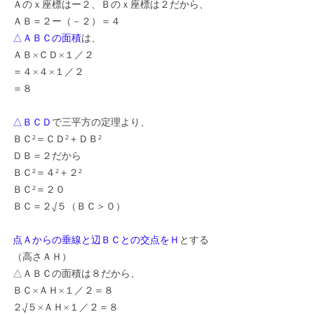
Ａのｘ座標はー２、Ｂのｘ座標は２だから、
ＡＢ＝２ー（－２）＝４
△ＡＢＣの面積
は、
ＡＢ×ＣＤ×１／２
＝４×４×１／２
＝８
△ＢＣＤ
で三平方の定理より、
ＢＣ²＝ＣＤ²＋ＤＢ²
ＤＢ＝２だから
ＢＣ²＝４²＋２²
ＢＣ²＝２０
ＢＣ＝２√５（ＢＣ＞０）
点Ａからの垂線と辺ＢＣとの交点をＨ
とする
（高さＡＨ）
△ＡＢＣの面積は８だから、
ＢＣ×ＡＨ×１／２＝８
２√５×ＡＨ×１／２＝８