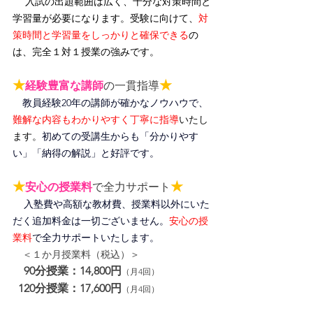
入試の出題範囲は広く、十分な対策時間と
学習量が必要になります。受験に向けて、
対
策時間と学習量をしっかりと確保できる
の
は、完全１対１授業の強みです。
★
★
経験豊富な講師
の一貫指導
教員経験20年の講師が確かなノウハウで、
難解な内容もわかりやすく丁寧に指導
いたし
ます。
初めての受講生からも「分かりやす
い」「納得の解説」と好評です。
★
★
安心の授業料
で全力サポート
入塾費や高額な教材費、授業料以外にいた
だく追加料金は一切ございません。
安心の授
業料
で全力サポートいたします。
＜１か月授業料（税込）＞
90分授業：14,800円
（月4回）
120分授業：17,600円
（月4回）