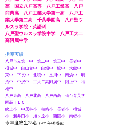
高　国立八戸高専　八戸工業高　八戸
商業高　八戸工業大学第一高　八戸工
業大学第二高　千葉学園高　八戸聖ウ
ルスラ学院・英語科
八戸聖ウルスラ学院中学　八戸工大二
高附属中学
指導実績
八戸市立第一中　第二中　第三中　長者中　
根城中　白山台中　白銀中　鮫中　大館中　
東中　下長中　北稜中　是川中　南浜中　明
治中　中沢中　工大二高附属中　階上中　福
地中
八戸東高　八戸北高　八戸西高　仙台育英学
園高ＩＬＣ
吹上小　中居林小　柏崎小　長者小　根城
小　新井田小　旭ヶ丘小　西園小　南郷小
今年度塾生28名
（2025年4月現在）