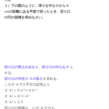
１）下の図のように、球Ｏを中心Ｏから４
cmの距離にある平面で切ったとき、切り口
の円の面積を求めなさい。
切り口の周上の点をＡ、切り口の中心をＯ’
と
する。
切り口の半径Ｏ’Ａの長さ
を求める。
△ＯＯ’Ａで三平方の定理より、
Ｏ’Ａ²＝ＯＡ²ーＯＯ’²
Ｏ’Ａ²＝６²ー４²
Ｏ’Ａ²＝２０
切り口の面積は、π×Ｏ’Ａ²だから、