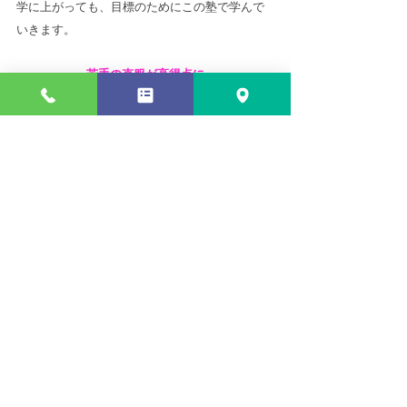
学に上がっても、目標のためにこの塾で学んで
いきます。
苦手の克服が高得点に
（高校１年）
　苦手の英語を克服するために通い始めまし
た。長文対策では、先生と一緒に音読練習や和
訳などに繰り返し取り組み、テストでは高得点
を取れるようになりました。通う前より、勉強
の量だけでなく、勉強の質も上げることができ
ました。他教科の苦手にも向き合って、「得
意」に変えていけるよう、この教室で学習を続
けていきたいです。