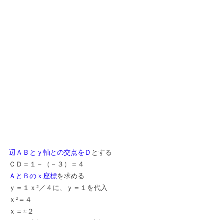
辺ＡＢとｙ軸との交点をＤ
とする
ＣＤ＝１－（－３）＝４
ＡとＢのｘ座標
を求める
ｙ＝１ｘ²／４に、ｙ＝１を代入
ｘ²＝４
ｘ＝±２