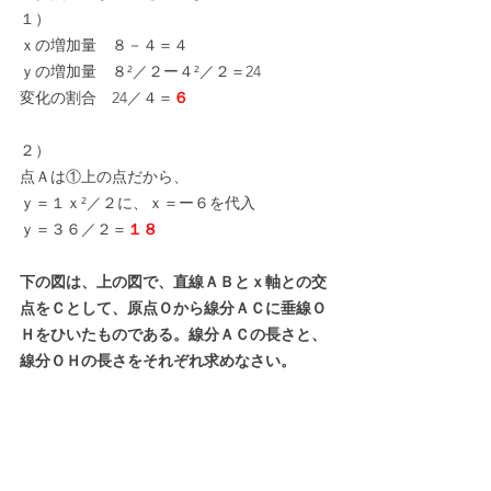
１）
ｘの増加量　８－４＝４
ｙの増加量　８²／２ー４²／２＝24
変化の割合　24／４＝
６
２）
点Ａは①上の点だから、
ｙ＝１ｘ²／２に、ｘ＝ー６を代入
ｙ＝３６／２＝
１８
下の図は、上の図で、直線ＡＢとｘ軸との交
点をＣとして、原点Ｏから線分ＡＣに垂線Ｏ
Ｈをひいたものである。線分ＡＣの長さと、
線分ＯＨの長さをそれぞれ求めなさい。