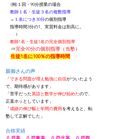
(例)１回・90分授業の場合
　教師１名・生徒３名の複数指導
　→
１名につき30分
の個別指導
　指導時間3分の1、
実質料金は割高に
。
↕
　教師1名・生徒1名の完全個別指導
　⇒
完全90分の個別指導（当塾）
生徒1名に100％の指導時間
親御さんの声
「
できる問題が増え勉強に自信
がついたよう
で、期待感があります」
「苦手だった
英語と数学が伸び始めた
ので、
正直ホッとしています」
「
成績の伸び幅と年間の費用
を考えると、転
塾して正解でした」
合格実績
八戸高　八戸東高　八戸北高　八戸西