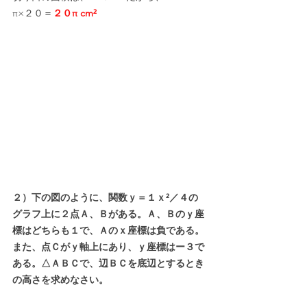
π×２０＝
２０π cm²
２）下の図のように、関数ｙ＝１ｘ²／４の
グラフ上に２点Ａ、Ｂがある。Ａ、Ｂのｙ座
標はどちらも１で、Ａのｘ座標は負である。
また、点Ｃがｙ軸上にあり、ｙ座標はー３で
ある。△ＡＢＣで、辺ＢＣを底辺とするとき
の高さを求めなさい。