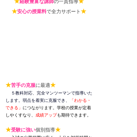
★
★
経験豊富な講師
の一貫指導
★
★
安心の授業料
で全力サポート
★
★
苦手の克服
に最適
５教科対応、完全マンツーマンで指導いた
します。弱点を着実に克服でき、
「わかる・
できる」
につながります。
学校の授業が定着
しやくすなり、
成績アップ
も期待できます。
★
★
受験に強い
個別指導