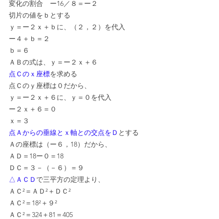
変化の割合　ー16／８＝ー２
切片の値をｂとする
ｙ＝ー２ｘ＋ｂに、（２，２）を代入
ー４＋ｂ＝２
ｂ＝６
ＡＢの式は、ｙ＝ー２ｘ＋６
点Ｃのｘ座標
を求める
点Ｃのｙ座標は０だから、
ｙ＝ー２ｘ＋６に、ｙ＝０を代入
ー２ｘ＋６＝０
ｘ＝３
点Ａからの垂線とｘ軸との交点をＤ
とする
Ａの座標は（ー６，18）だから、
ＡＤ＝18ー０＝18
ＤＣ＝３－（－６）＝９
△ＡＣＤ
で三平方の定理より、
ＡＣ²＝ＡＤ²＋ＤＣ²
ＡＣ²＝18²＋９²
ＡＣ²＝324＋81＝405