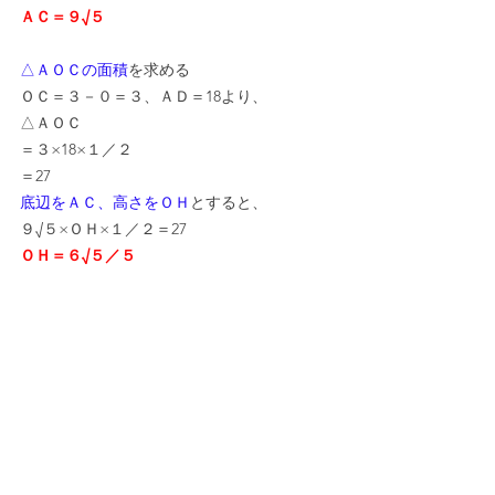
ＡＣ＝９√５
△ＡＯＣの面積
を求める
ＯＣ＝３－０＝３、ＡＤ＝18より、
△ＡＯＣ
＝３×18×１／２
＝27
底辺をＡＣ、高さをＯＨ
とすると、
９√５×ＯＨ×１／２＝27
ＯＨ＝６√５／５