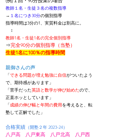
(例)１回・90分授業の場合
教師１名・生徒３名の複数指導
→
１名につき30分
の個別指導
指導時間は3分の1、
実質料金は割高に
。
↕
教師1名・生徒1名の完全個別指導
⇒
完全90分の個別指導（当塾）
生徒1名に100％の指導時間
親御さんの声
「
できる問題が増え勉強に自信
がついたよう
で、期待感があります」
「苦手だった
英語と数学が伸び始めた
ので、
正直ホッとしています」
「
成績の伸び幅と年間の費用
を考えると、転
塾して正解でした」
合格実績
（開塾２年 2023-24）
八戸高　八戸東高　八戸北高　八戸西