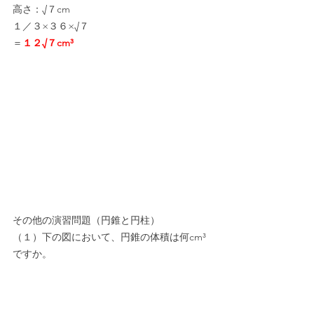
高さ：√７cm
１／３×３６×√７
＝
１２√７cm³
その他の演習問題（円錐と円柱）
（１）下の図において、円錐の体積は何cm³
ですか。