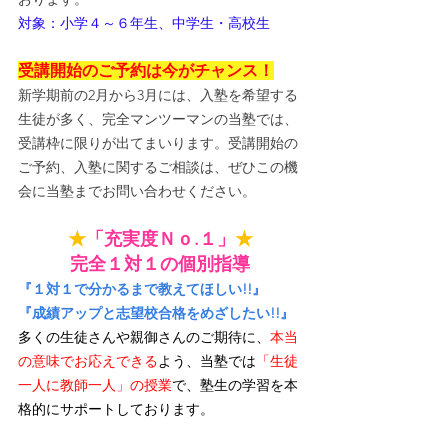
対象：小学４～６年生、中学生・高校生
受講開始のご予約は今がチャンス！
新学期前の2月から3月には、入塾を希望する
生徒が多く、完全マンツーマンの当塾では、
受講枠に限りが出てまいります。受講開始の
ご予約、入塾に関するご相談は、ぜひこの機
会に当塾までお問い合わせください。
★
「充実度Ｎｏ.１」
★
完全１対１の個別指導
『１対１で分かるまで教えてほしい!!』
『成績アップと志望校合格をめざしたい!!』
多くの生徒さんや親御さんのご期待に、
本当
の意味でお応えできる
よう、当塾では
「生徒
一人に教師一人」の授業
で、塾生の学習を本
格的にサポートしております。