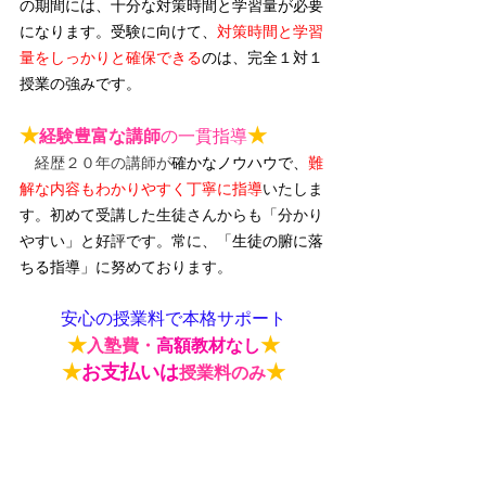
の期間には、十分な対策時間と学習量が必要
になります。受験に向けて、
対策時間と学習
量をしっかりと確保できる
のは、完全１対１
授業の強みです。
★
★
経験豊富な講師
の一貫指導
　経歴２０年の講師が
確かなノウハウで、
難
解な内容もわかりやすく丁寧に指導
いたしま
す。初めて受講した生徒さんからも「分かり
やすい」と好評です。常に、「
生徒の腑に落
ちる指導
」に努めております。
安心の授業料で本格サポート
★
★
入塾費・
高額教材なし
★
お支払いは
★
授業料のみ