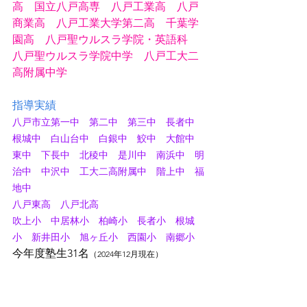
高　国立八戸高専　八戸工業高　八戸
商業高　八戸工業大学第二高　千葉学
園高　八戸聖ウルスラ学院・英語科
八戸聖ウルスラ学院中学　八戸工大二
高附属中学
指導実績
八戸市立第一中　第二中　第三中　長者中　
根城中　白山台中　白銀中　鮫中　大館中　
東中　下長中　北稜中　是川中　南浜中　明
治中　中沢中　工大二高附属中　階上中　福
地中
八戸東高　八戸北高
吹上小　中居林小　柏崎小　長者小　根城
小　新井田小　旭ヶ丘小　西園小　南郷小
今年度塾生31名
（2024年12月現在）