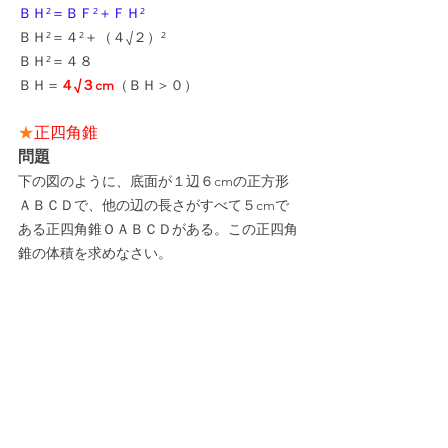
ＢＨ²＝ＢＦ²＋ＦＨ²
ＢＨ²＝４²＋（４√２）²
ＢＨ²＝４８
ＢＨ＝
４√３cm
（ＢＨ＞０）
★
正四角錐
問題
下の図のように、底面が１辺６cmの正方形
ＡＢＣＤで、他の辺の長さがすべて５cmで
ある正四角錐ＯＡＢＣＤがある。この正四角
錐の体積を求めなさい。