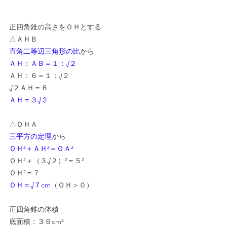
正四角錐の高さをＯＨとする
△ＡＨＢ
直角二等辺三角形の比
から
ＡＨ：ＡＢ＝１：√２
ＡＨ：６＝１：√２
√２ＡＨ＝６
ＡＨ＝３√２
△ＯＨＡ
三平方の定理
から
ＯＨ²＋ＡＨ²＝ＯＡ²
ＯＨ²＋（３√２）²＝５²
ＯＨ²＝７
ＯＨ＝√７cm
（ＯＨ＞０）
正四角錐の体積
底面積：３６cm²