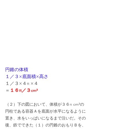
円錐の体積
１／３×底面積×高さ
１／３×４π ×４
＝
１６π／３
cm³
（２）下の図において、体積が３６π cm³の
円柱である容器Ａを底面が水平になるように
置き、水をいっぱいになるまで注いだ。その
後、鉄でできた（１）の円錐のおもりＢを、