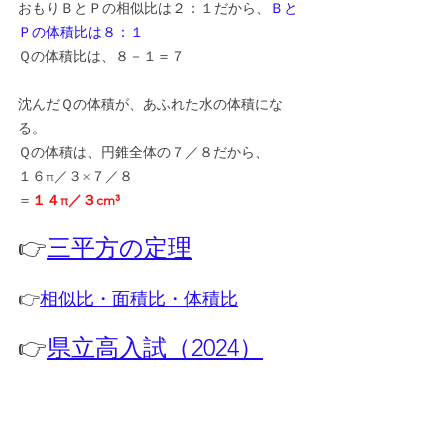
おもりＢとＰの相似比は２：１だから、
Ｂと
Ｐの体積比は８：１
Ｑの体積比は、８－１＝７
沈んだＱの体積が、あふれた水の体積にな
る。
Ｑの体積は、円錐全体の７／８だから、
１６π／３×７／８
＝
１４π／３cm³
👉
三平方の定理
👉
相似比・面積比・体積比
👉
県立高入試（2024）