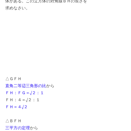
体がある。この立方体の対角線ＢＨの長さを
求めなさい。
△ＧＦＨ
直角二等辺三角形の比
から
ＦＨ：ＦＧ＝√２：１
ＦＨ：４＝√２：１
ＦＨ＝４√２
△ＢＦＨ
三平方の定理
から