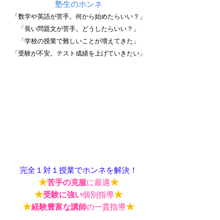
塾生のホンネ
「数学や英語が苦手。何から始めたらいい？」
「長い問題文が苦手。どうしたらいい？」
「学校の授業で難しいことが増えてきた」
「受験が不安。テスト成績を上げていきたい」
完全１対１授業でホンネを解決！
★
★
苦手の克服
に最適
★
★
受験に強い
個別指導
★
★
経験豊富な講師
の一貫指導