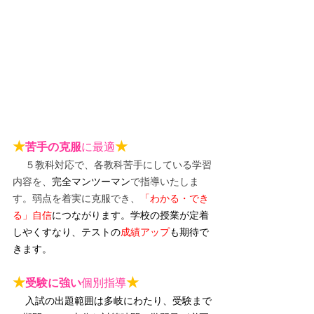
★
★
苦手の克服
に最適
５教科対応で、各教科苦手にしている学習
内容を、
完全マンツーマン
で指導いたしま
す。弱点を着実に克服でき、
「わかる・でき
る」自信
につながります。
学校の授業が定着
しやくすなり、テストの
成績アップ
も期待で
きます。
★
★
受験に強い
個別指導
入試の出題範囲は多岐にわたり、受験まで