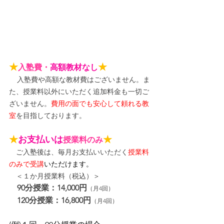
★
★
入塾費・
高額教材なし
入塾費や高額な教材費はございません。ま
た、授業料以外にいただく追加料金も一切ご
ざいません。
費用の面でも安心して頼れる教
室
を目指しております。
★
お支払いは
★
授業料のみ
　ご入塾後は、毎月お支払いいただく
授業料
のみで受講
いただけます。
＜１か月授業料（税込）＞
90分授業：14,000円
（月4回）
120分授業：16,800円
（月4回）