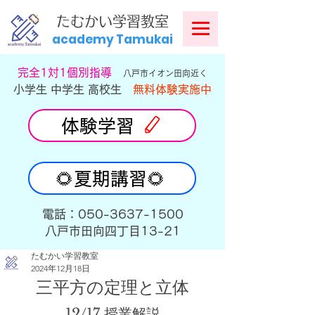
​
たむかい学習教室
academy Tamukai
​完全1対1個別指導
八戸市イオン田向近く
小学生 中学生 高校生
無料体験実施中
体験学習
🌻夏期講習🌻
​電話：050-3637-1500
​八戸市田向四丁目13-21
たむかい学習教室
2024年12月18日
三平方の定理と立体
12/17 授業解説