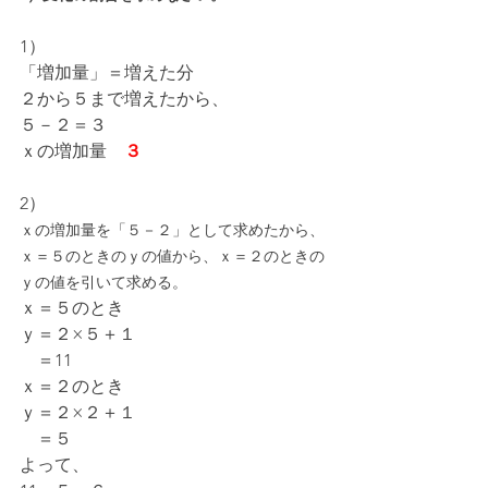
1）
「増加量」＝増えた分
２から５まで増えたから、
５－２＝３
ｘの増加量　
３
2）
ｘの増加量を「５－２」として求めたから、
ｘ＝５のときのｙの値から、ｘ＝２のときの
ｙの値を引いて求める。
ｘ＝５のとき
ｙ＝２×５＋１
　＝11
ｘ＝２のとき
ｙ＝２×２＋１
　＝５
よって、