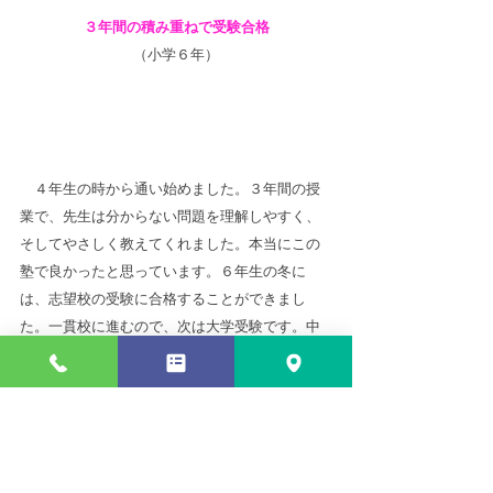
３年間の積み重ねで受験合格
（小学６年）
　４年生の時から通い始めました。３年間の授
業で、先生は分からない問題を理解しやすく、
そしてやさしく教えてくれました。本当にこの
塾で良かったと思っています。６年生の冬に
は、志望校の受験に合格することができまし
た。一貫校に進むので、次は大学受験です。中
学に上がっても、目標のためにこの塾で学んで
いきます。
苦手の克服が高得点に
（高校１年）