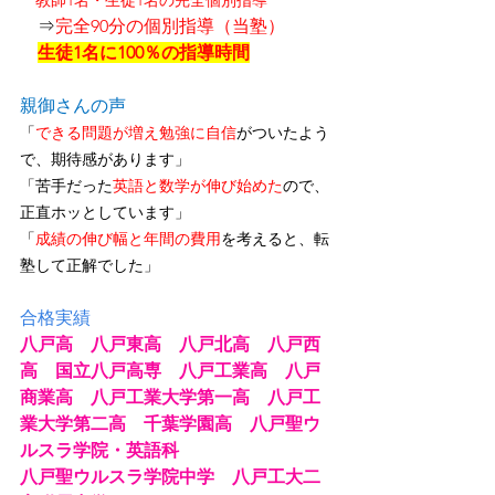
　教師1名・生徒1名の完全個別指導
　⇒
完全90分の個別指導（当塾）
生徒1名に100％の指導時間
親御さんの声
「
できる問題が増え勉強に自信
がついたよう
で、期待感があります」
「苦手だった
英語と数学が伸び始めた
ので、
正直ホッとしています」
「
成績の伸び幅と年間の費用
を考えると、転
塾して正解でした」
合格実績
八戸高　八戸東高　八戸北高　八戸西
高　国立八戸高専　八戸工業高　八戸
商業高　八戸工業大学第一高　八戸工
業大学第二高　千葉学園高　八戸聖ウ
ルスラ学院・英語科
八戸聖ウルスラ学院中学　八戸工大二