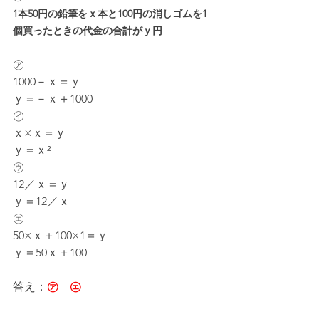
1本50円の鉛筆をｘ本と100円の消しゴムを1
個買ったときの代金の合計がｙ円
㋐
1000－ｘ＝ｙ
ｙ＝－ｘ＋1000
㋑
ｘ×ｘ＝ｙ
ｙ＝ｘ²
㋒
12／ｘ＝ｙ
ｙ＝12／ｘ
㋓
50×ｘ＋100×1＝ｙ
ｙ＝50ｘ＋100
答え：
㋐　㋓