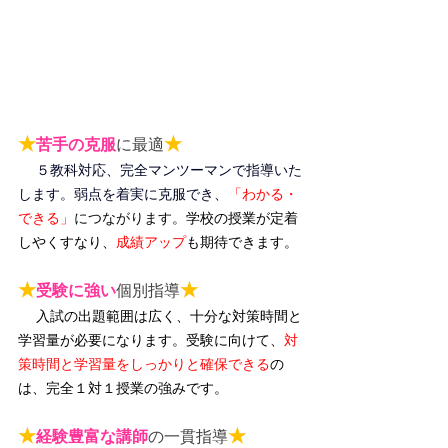
★
★
苦手の克服
に最適
５教科対応、完全マンツーマンで指導いた
します。弱点を着実に克服でき、
「わかる・
できる」
につながります。
学校の授業が定着
しやくすなり、
成績アップ
も期待できます。
★
★
受験に強い
個別指導
入試の出題範囲は広く、十分な対策時間と
学習量が必要になります。受験に向けて、
対
策時間と学習量をしっかりと確保できる
の
は、完全１対１授業の強みです。
★
★
経験豊富な講師
の一貫指導