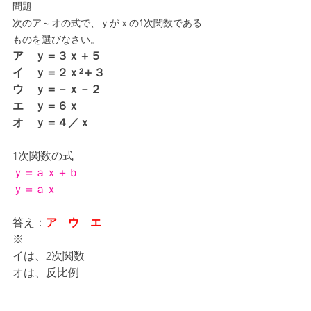
問題
次のア～オの式で、ｙがｘの1次関数である
ものを選びなさい。
ア　ｙ＝３ｘ＋５
イ　ｙ＝２ｘ²＋３
ウ　ｙ＝－ｘ－２
エ　ｙ＝６ｘ
オ　ｙ＝４／ｘ
1次関数の式
ｙ＝ａｘ＋ｂ
ｙ＝ａｘ
答え：
ア　ウ　エ
※
イは、2次関数
オは、反比例