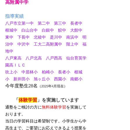
高附属中学
指導実績
八戸市立第一中　第二中　第三中　長者中　
根城中　白山台中　白銀中　鮫中　大館中　
東中　下長中　北稜中　是川中　南浜中　明
治中　中沢中　工大二高附属中　階上中　福
地中
八戸東高　八戸北高　八戸西高　仙台育英学
園高ＩＬＣ
吹上小　中居林小　柏崎小　長者小　根城
小　新井田小　旭ヶ丘小　西園小　南郷小
今年度塾生28名
（2025年4月現在）
「
体験学習
」を実施しています
通塾をご検討の方に
無料体験学習
を実施して
おります。
当日の学習科目は希望制です。小学生から中
高生まで、ご要望にお応えできるよう授業を