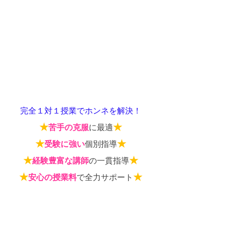
完全１対１授業でホンネを解決！
★
★
苦手の克服
に最適
★
★
受験に強い
個別指導
★
★
経験豊富な講師
の一貫指導
★
★
安心の授業料
で全力サポート