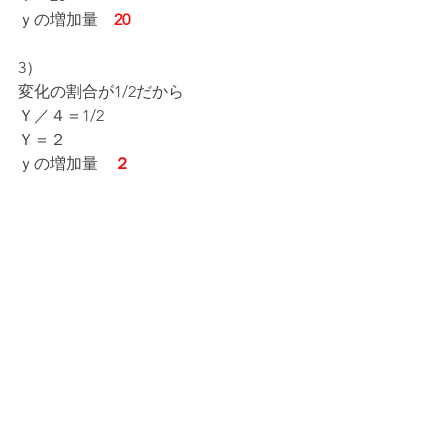
ｙの増加量　
20
3）
変化の割合が1/2だから
Ｙ／４＝1/2
Ｙ＝２
ｙの増加量　
２