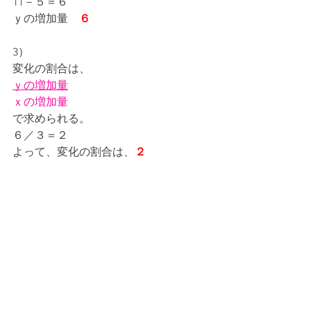
11－５＝６
ｙの増加量　
６
3）
変化の割合は、
ｙの増加量
ｘの増加量
で求められる。
６／３＝２
よって、変化の割合は、
２