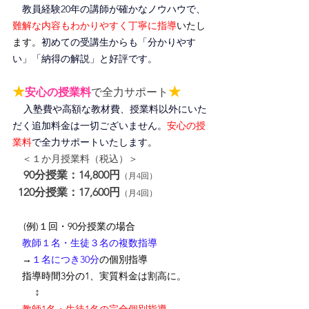
教員経験20年の講師が確かなノウハウで、
難解な内容もわかりやすく丁寧に指導
いたし
ます。
初めての受講生からも「分かりやす
い」「納得の解説」と好評です。
★
★
安心の授業料
で全力サポート
入塾費や高額な教材費、授業料以外にいた
だく追加料金は一切ございません。
安心の授
業料
で全力サポートいたします。
＜１か月授業料（税込）＞
90分授業：14,800円
（月4回）
120分授業：17,600円
（月4回）
(例)１回・90分授業の場合
　教師１名・生徒３名の複数指導
　→
１名につき30分
の個別指導
　指導時間3分の1、
実質料金は割高に
。
↕