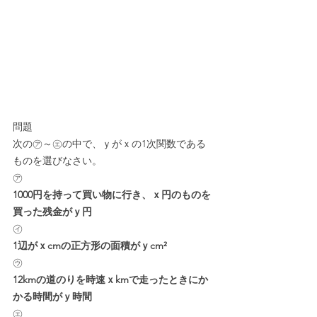
問題
次の㋐～㋓の中で、ｙがｘの1次関数である
ものを選びなさい。
㋐
1000円を持って買い物に行き、ｘ円のものを
買った残金がｙ円
㋑
1辺がｘcmの正方形の面積がｙcm²
㋒
12kmの道のりを時速ｘkmで走ったときにか
かる時間がｙ時間
㋓