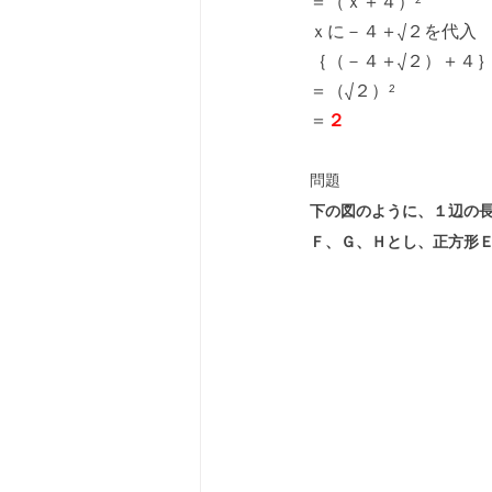
＝（ｘ＋４）²
ｘに－４＋√２を代入
｛（－４＋√２）＋４｝
＝（√２）²
＝
２
問題
下の図のように、１辺の長
Ｆ、Ｇ、Ｈとし、正方形