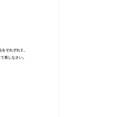
点をそれぞれＥ、
って表しなさい。