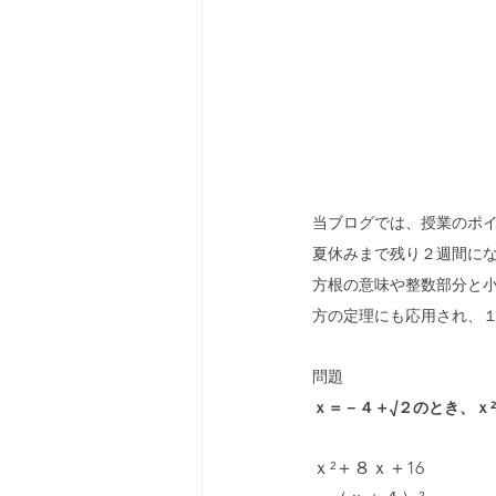
当ブログでは、授業のポ
夏休みまで残り２週間に
方根の意味や整数部分と
方の定理にも応用され、
問題
ｘ＝－４＋√２のとき、ｘ
ｘ²＋８ｘ＋16