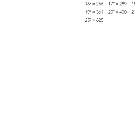
16²＝256　17²＝289　1
19²＝361　20²＝400　2
25²＝625