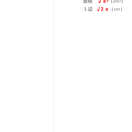
面積　
２ａ²
（cm²）
１辺　
√２ａ
（cm）