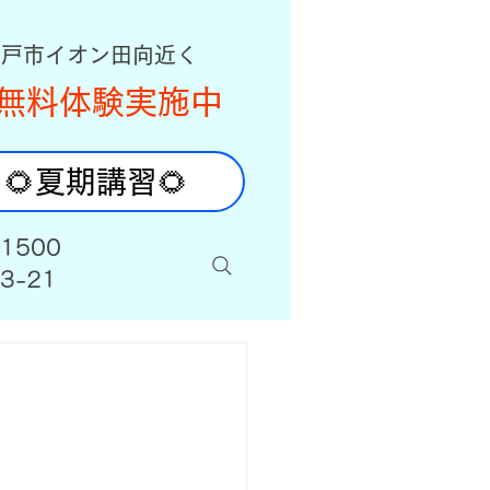
八戸市イオン田向近く
無料体験実施中
🌻夏期講習🌻
-1500
3-21