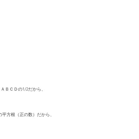
ＡＢＣＤの1/2だから、
の平方根（正の数）だから、