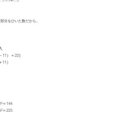
数（
11.747...）
整数部分をひいた数だから、
入
8－11）＋22｝
＋11）
2²＝144
5²＝225