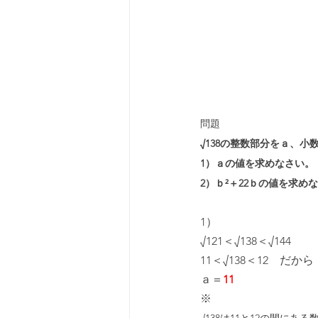
問題
√138の整数部分をａ、
1）ａの値を求めなさい。
2）ｂ²＋22ｂの値を求め
1）
√121＜√138＜√144
11＜√138＜12　だから
ａ＝
11
※