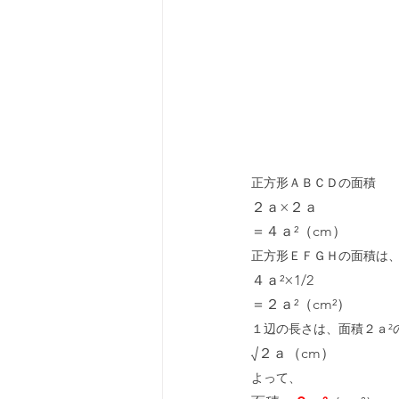
正方形ＡＢＣＤの面積
２ａ×２ａ
＝４ａ²（cm）
正方形ＥＦＧＨの面積は、
４ａ²×1/2
＝２ａ²（cm²）
１辺の長さは、面積２ａ²
√２ａ（cm）
よって、