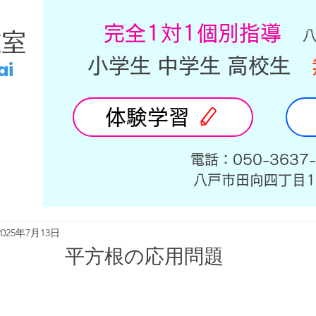
​完全1対1個別指導
教室
小学生 中学生 高校生
ai
体験学習
​電話：050-3637
​八戸市田向四丁目1
2025年7月13日
平方根の応用問題