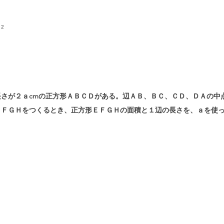
²
さが２ａcmの正方形ＡＢＣＤがある。辺ＡＢ、ＢＣ、ＣＤ、ＤＡの中
ＥＦＧＨをつくるとき、正方形ＥＦＧＨの面積と１辺の長さを、ａを使