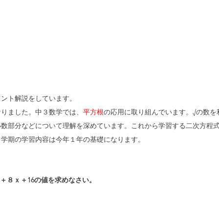
イント解説をしています。
なりました。中３数学では、
平方根
の応用に取り組んでいます。√の数を
小数部分などについて理解を深めています。これから学習する二次方程
１学期の学習内容は今年１年の基礎になります。
²＋８ｘ＋16の値を求めなさい。