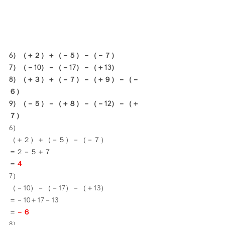
6）（＋２）＋（－５）－（－７）
7）（－10）－（－17）－（＋13）
8）（＋３）＋（－７）－（＋９）－（－
６）
9）（－５）－（＋８）－（－12）－（＋
７）
6）
（＋２）＋（－５）－（－７）
＝２－５＋７
＝
４
7）
（－10）－（－17）－（＋13）
＝－10＋17－13
＝
－６
8）