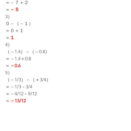
＝－７＋２
＝
－５
3）
０－（－１）
＝０＋１
＝
１
4）
（－1.4）－（－0.8）
＝－1.4＋0.8
＝
－0.6
5）
（－1/3）－（＋3/4）
＝－1/3－3/4
＝－4/12－9/12
＝
－13/12