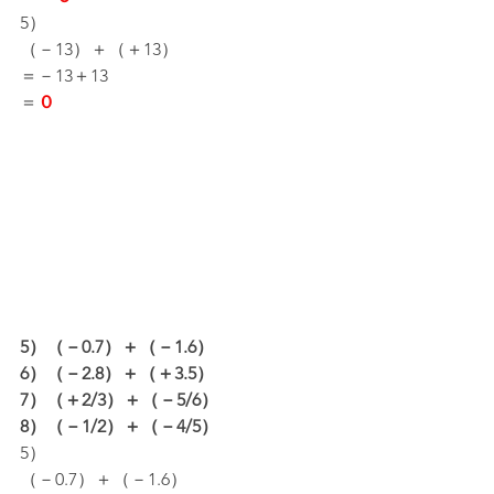
5）
（－13）＋（＋13）
＝－13＋13
＝
０
5）（－0.7）＋（－1.6）
6）（－2.8）＋（＋3.5）
7）（＋2/3）＋（－5/6）
8）（－1/2）＋（－4/5）
5）
（－0.7）＋（－1.6）