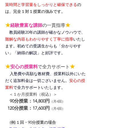
策時間と学習量をしっかりと確保できる
の
は、完全１対１授業の強みです。
★
★
経験豊富な講師
の一貫指導
教員経験20年の講師が確かなノウハウで、
難解な内容もわかりやすく丁寧に指導
いたし
ます。
初めての受講生からも「分かりやす
い」「納得の解説」と好評です。
★
★
安心の授業料
で全力サポート
入塾費や高額な教材費、授業料以外にいた
だく追加料金は一切ございません。
安心の授
業料
で全力サポートいたします。
＜１か月授業料（税込）＞
90分授業：14,800円
（月4回）
120分授業：17,600円
（月4回）
(例)１回・90分授業の場合