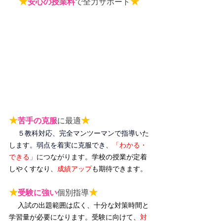
★
★
安心の授業料
で全力サポート
★
★
苦手の克服
に最適
５教科対応、完全マンツーマンで指導いた
します。弱点を着実に克服でき、
「わかる・
できる」
につながります。
学校の授業が定着
しやくすなり、
成績アップ
も期待できます。
★
★
受験に強い
個別指導
入試の出題範囲は広く、十分な対策時間と
学習量が必要になります。受験に向けて、
対