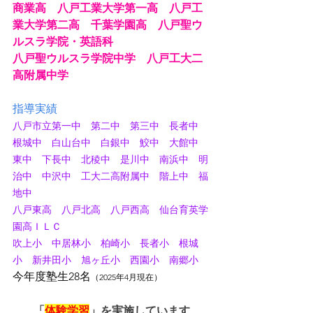
商業高　八戸工業大学第一高　八戸工
業大学第二高　千葉学園高　八戸聖ウ
ルスラ学院・英語科
八戸聖ウルスラ学院中学　八戸工大二
高附属中学
指導実績
八戸市立第一中　第二中　第三中　長者中　
根城中　白山台中　白銀中　鮫中　大館中　
東中　下長中　北稜中　是川中　南浜中　明
治中　中沢中　工大二高附属中　階上中　福
地中
八戸東高　八戸北高　八戸西高　仙台育英学
園高ＩＬＣ
吹上小　中居林小　柏崎小　長者小　根城
小　新井田小　旭ヶ丘小　西園小　南郷小
今年度塾生28名
（2025年4月現在）
「
体験学習
」を実施しています