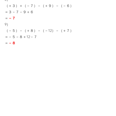
（＋３）＋（－７）－（＋９）－（－６）
＝３－７－９＋６
＝
－７
9）
（－５）－（＋８）－（－12）－（＋７）
＝－５－８＋12－７
＝
－８