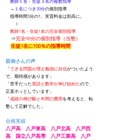
　教師１名・生徒３名の複数指導
　→
１名につき30分
の個別指導
　指導時間3分の1、
実質料金は割高に
。
↕
　教師1名・生徒1名の完全個別指導
　⇒
完全90分の個別指導（当塾）
生徒1名に100％の指導時間
親御さんの声
「
できる問題が増え勉強に自信
がついたよう
で、期待感があります」
「苦手だった
英語と数学が伸び始めた
ので、
正直ホッとしています」
「
成績の伸び幅と年間の費用
を考えると、転
塾して正解でした」
合格実績
八戸高　八戸東高　八戸北高　八戸西
高　国立八戸高専　八戸工業高　八戸