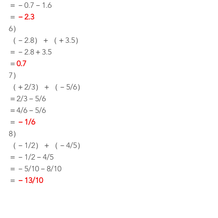
＝－0.7－1.6
＝
－2.3
6）
（－2.8）＋（＋3.5）
＝－2.8＋3.5
＝
0.7
7）
（＋2/3）＋（－5/6）
＝2/3－5/6
＝4/6－5/6
＝
－1/6
8）
（－1/2）＋（－4/5）
＝－1/2－4/5
＝－5/10－8/10
＝
－13/10