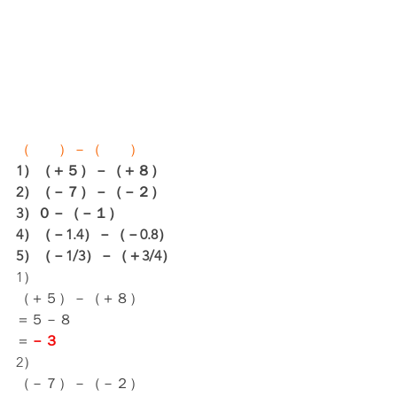
（　　）－（　　）
1）（＋５）－（＋８）
2）（－７）－（－２）
3）０－（－１）
4）（－1.4）－（－0.8）
5）（－1/3）－（＋3/4）
1）
（＋５）－（＋８）
＝５－８
＝
－３
2）
（－７）－（－２）