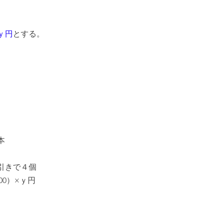
、
ｙ円
とする。
本
引きで４個
100）×ｙ円