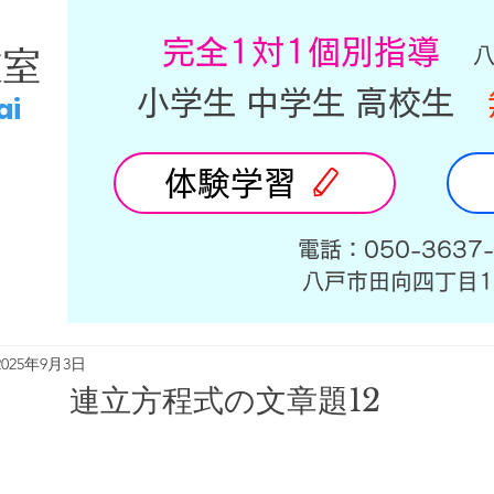
​完全1対1個別指導
教室
小学生 中学生 高校生
ai
体験学習
​電話：050-3637
​八戸市田向四丁目1
2025年9月3日
連立方程式の文章題12