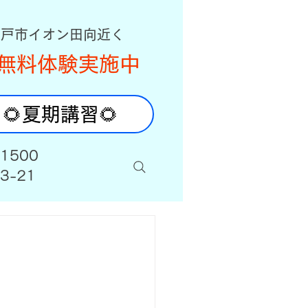
八戸市イオン田向近く
無料体験実施中
🌻夏期講習🌻
-1500
3-21