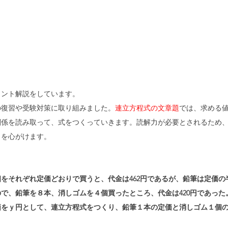
イント解説をしています。
の復習や受験対策に取り組みました。
連立方程式の文章題
では、求める
関係を読み取って、式をつくっていきます。読解力が必要とされるため
とを心がけます。
をそれぞれ定価どおりで買うと、代金は462円であるが、鉛筆は定価の
ので、鉛筆を８本、消しゴムを４個買ったところ、代金は420円であっ
価をｙ円として、連立方程式をつくり、鉛筆１本の定価と消しゴム１個