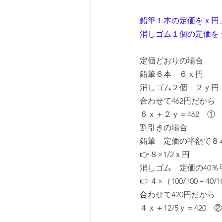
鉛筆１本の定価をｘ円
消しゴム１個の定価を
定価どおりの場合
鉛筆６本　６ｘ円
消しゴム２個　２ｙ円
合わせて462円だから
６ｘ＋２ｙ＝462　①
割引きの場合
鉛筆　定価の半額で８
👉８×1/2ｘ円
消しゴム　定価の40％
👉４×（100/100－40/
合わせて420円だから
４ｘ＋12/5ｙ＝420　②