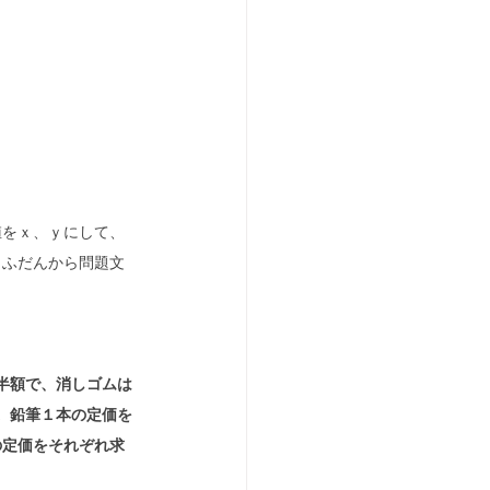
値をｘ、ｙにして、
、ふだんから問題文
半額で、消しゴムは
た。鉛筆１本の定価を
の定価をそれぞれ求