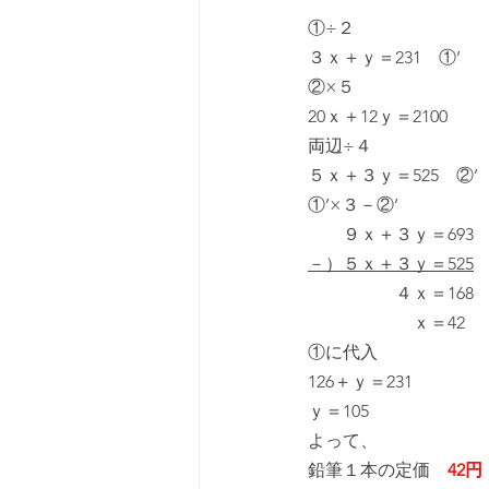
①÷２
３ｘ＋ｙ＝231　①’
②×５
20ｘ＋12ｙ＝2100
両辺÷４
５ｘ＋３ｙ＝525　②’
①’×３－②’
　　９ｘ＋３ｙ＝693
－）５ｘ＋３ｙ＝525
　　　　　４ｘ＝168
　　　　　　ｘ＝42
①に代入
126＋ｙ＝231
ｙ＝105
よって、
鉛筆１本の定価　
42円