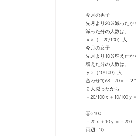
今月の男子
先月より20％減ったか
減った分の人数は、
ｘ×（－20/100）人
今月の女子
先月より10％増えたか
増えた分の人数は、
ｙ×（10/100）人
合わせて68－70＝－２
２人減ったから
－20/100ｘ＋10/10
②×100
－20ｘ＋10ｙ＝－200
両辺÷10