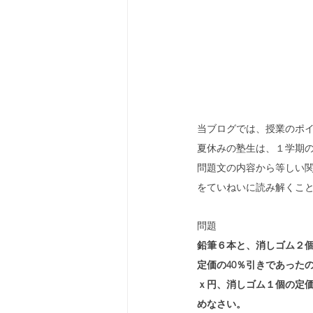
当ブログでは、授業のポ
夏休みの塾生は、１学期
問題文の内容から等しい
をていねいに読み解くこ
問題
鉛筆６本と、消しゴム２個
定価の40％引きであった
ｘ円、消しゴム１個の定
めなさい。