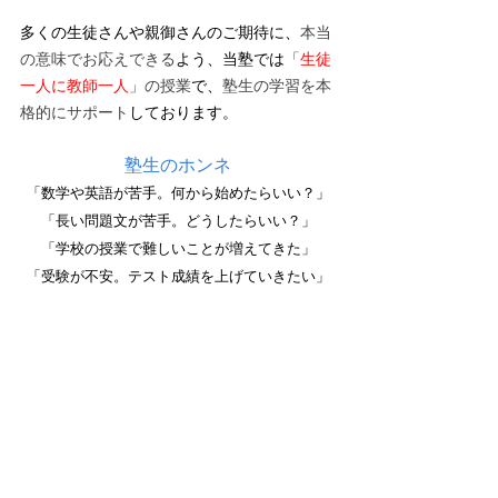
多くの生徒さんや親御さんのご期待に、
本当
の意味でお応えできる
よう、当塾では
「
生徒
一人に教師一人
」の授業
で、
塾生の学習を本
格的にサポート
しております。
塾生のホンネ
「数学や英語が苦手。何から始めたらいい？」
「長い問題文が苦手。どうしたらいい？」
「学校の授業で難しいことが増えてきた」
「受験が不安。テスト成績を上げていきたい」