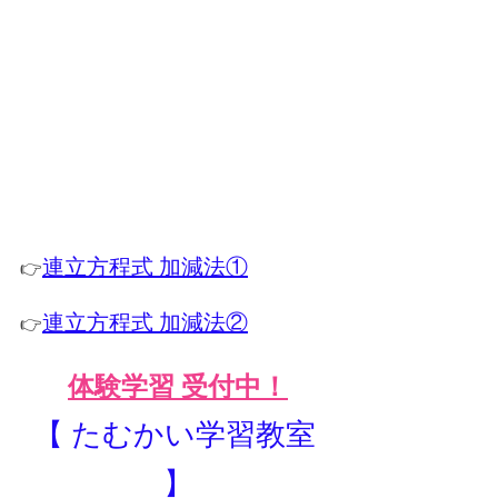
連立方程式 加減法①
👉
連立方程式 加減法②
👉
体験学習 受付中！
【 たむかい学習教室 
】