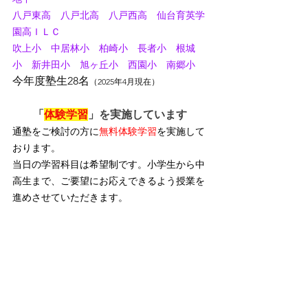
八戸東高　八戸北高　八戸西高　仙台育英学
園高ＩＬＣ
吹上小　中居林小　柏崎小　長者小　根城
小　新井田小　旭ヶ丘小　西園小　南郷小
今年度塾生28名
（2025年4月現在）
「
体験学習
」を実施しています
通塾をご検討の方に
無料体験学習
を実施して
おります。
当日の学習科目は希望制です。小学生から中
高生まで、ご要望にお応えできるよう授業を
進めさせていただきます。