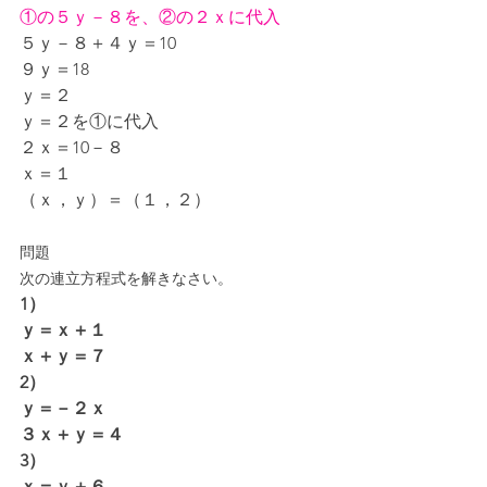
①の５ｙ－８を、②の２ｘに代入
５ｙ－８＋４ｙ＝10
９ｙ＝18
ｙ＝２
ｙ＝２を①に代入
２ｘ＝10－８
ｘ＝１
（ｘ，ｙ）＝（１，２）
問題
次の連立方程式を解きなさい。
1）
ｙ＝ｘ＋１
ｘ＋ｙ＝７
2）
ｙ＝－２ｘ
３ｘ＋ｙ＝４
3）
ｘ＝ｙ＋６