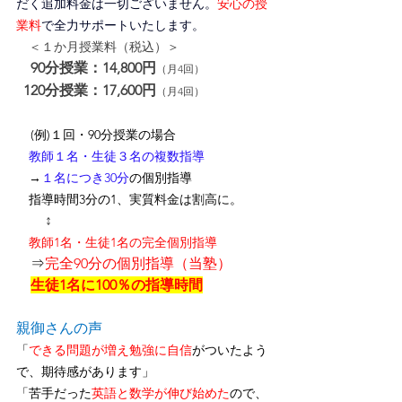
だく追加料金は一切ございません。
安心の授
業料
で全力サポートいたします。
＜１か月授業料（税込）＞
90分授業：14,800円
（月4回）
120分授業：17,600円
（月4回）
(例)１回・90分授業の場合
　教師１名・生徒３名の複数指導
　→
１名につき30分
の個別指導
　指導時間3分の1、
実質料金は割高に
。
↕
　教師1名・生徒1名の完全個別指導
　⇒
完全90分の個別指導（当塾）
生徒1名に100％の指導時間
親御さんの声
「
できる問題が増え勉強に自信
がついたよう
で、期待感があります」
「苦手だった
英語と数学が伸び始めた
ので、