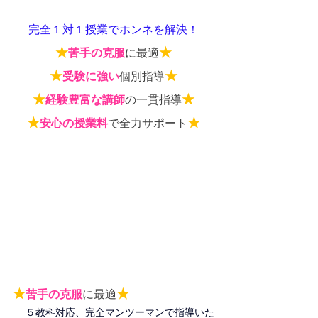
完全１対１授業でホンネを解決！
★
★
苦手の克服
に最適
★
★
受験に強い
個別指導
★
★
経験豊富な講師
の一貫指導
★
★
安心の授業料
で全力サポート
★
★
苦手の克服
に最適
５教科対応、完全マンツーマンで指導いた