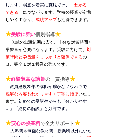
します。弱点を着実に克服でき、
「わかる・
できる」
につながります。
学校の授業が定着
しやくすなり、
成績アップ
も期待できます。
★
★
受験に強い
個別指導
入試の出題範囲は広く、十分な対策時間と
学習量が必要になります。受験に向けて、
対
策時間と学習量をしっかりと確保できる
の
は、完全１対１授業の強みです。
★
★
経験豊富な講師
の一貫指導
教員経験20年の講師が確かなノウハウで、
難解な内容もわかりやすく丁寧に指導
いたし
ます。
初めての受講生からも「分かりやす
い」「納得の解説」と好評です。
★
★
安心の授業料
で全力サポート
入塾費や高額な教材費、授業料以外にいた