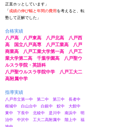
正直ホッとしています」
「
成績の伸び幅と年間の費用
を考えると、転
塾して正解でした」
合格実績
八戸高　八戸東高　八戸北高　八戸西
高　国立八戸高専　八戸工業高　八戸
商業高　八戸工業大学第一高　八戸工
業大学第二高　千葉学園高　八戸聖ウ
ルスラ学院・英語科
八戸聖ウルスラ学院中学　八戸工大二
高附属中学
指導実績
八戸市立第一中　第二中　第三中　長者中　
根城中　白山台中　白銀中　鮫中　大館中　
東中　下長中　北稜中　是川中　南浜中　明
治中　中沢中　工大二高附属中　階上中　福
地中