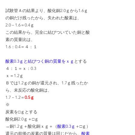
試験管Ａの結果より、酸化銅2.0ｇから1.6ｇ
の銅だけ残ったから、失われた酸素は、
2.0－1.6＝0.4ｇ
この結果から、完全に結びついていた銅と酸
素の質量比は、
1.6：0.4＝４：１
酸素0.3ｇと結びつく銅の質量をｘｇ
とする
４：１＝ｘ：0.3
ｘ＝1.2ｇ
Ｂでは1.2ｇの銅が還元され、1.7ｇ残ったか
ら、未反応の酸化銅は、
1.7－1.2＝
0.5ｇ
※
炭素を□ｇとする
酸化銅2.0ｇ＋□ｇ
→銅1.2ｇ＋酸化銅ｘｇ＋（
酸素0.3ｇ
＋□ｇ）
還元の前後の炭素の質量は同じだから、
酸素