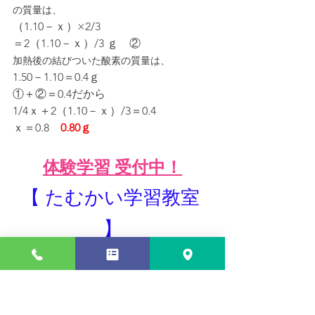
の質量は、
（1.10－ｘ）×2/3
＝2（1.10－ｘ）/3 ｇ　②
加熱後の結びついた酸素の質量は、
1.50－1.10＝0.4ｇ
①＋②＝0.4だから
1/4ｘ＋2（1.10－ｘ）/3＝0.4
ｘ＝0.8　
0.80ｇ
体験学習 受付中！
【 たむかい学習教室 
】
完全1対1 個別指導
教員経験２０年のプロ講師による