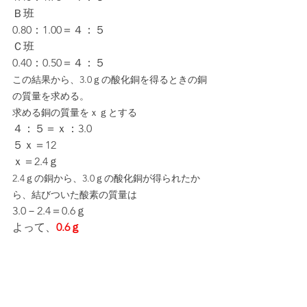
Ｂ班
0.80：1.00＝４：５
Ｃ班
0.40：0.50＝４：５
この結果から、3.0ｇの酸化銅を得るときの銅
の質量を求める。
求める銅の質量をｘｇとする
４：５＝ｘ：3.0
５ｘ＝12
ｘ＝2.4ｇ
2.4ｇの銅から、3.0ｇの酸化銅が得られたか
ら、結びついた酸素の質量は
3.0－2.4＝0.6ｇ
よって、
0.6ｇ