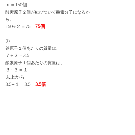
ｘ＝150個
酸素原子２個が結びついて酸素分子になるか
ら、
150÷２＝75　
75個
3）
鉄原子１個あたりの質量は、
７÷２＝3.5
酸素原子１個あたりの質量は、
３÷３＝１
以上から
3.5÷１＝3.5　
3.5倍