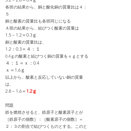
各班の結果から、銅と酸化銅の質量比は４：
５
銅と酸素の質量比も各班同じになる
Ａ班の結果から、結びつく酸素の質量は
1.5－1.2＝0.3ｇ
銅と酸素の質量比は、
1.2：0.3＝４：１
0.4ｇの酸素と結びつく銅の質量をｘｇとする
４：１＝ｘ：0.4
ｘ＝1.6ｇ
以上から、酸素と反応していない銅の質量
は、
2.8－1.6＝
1.2ｇ
問題
鉄を燃焼させると、鉄原子と酸素原子とが
［鉄原子の個数］：［酸素原子の個数］＝
２：３の割合で結びつくものとする。このと