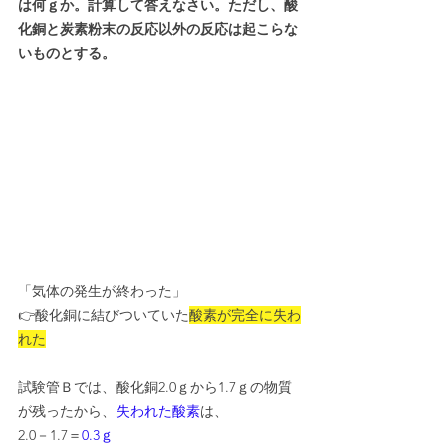
は何ｇか。計算して答えなさい。ただし、酸
化銅と炭素粉末の反応以外の反応は起こらな
いものとする。
「気体の発生が終わった」
👉酸化銅に結びついていた
酸素が完全に失わ
れた
試験管Ｂでは、酸化銅2.0ｇから1.7ｇの物質
が残ったから、
失われた酸素
は、
2.0－1.7＝
0.3ｇ