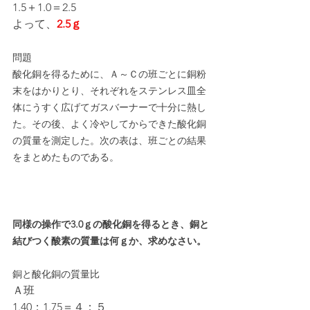
1.5＋1.0＝2.5
よって、
2.5ｇ
問題
酸化銅を得るために、Ａ～Ｃの班ごとに銅粉
末をはかりとり、それぞれをステンレス皿全
体にうすく広げてガスバーナーで十分に熱し
た。その後、よく冷やしてからできた酸化銅
の質量を測定した。次の表は、班ごとの結果
をまとめたものである。
同様の操作で3.0ｇの酸化銅を得るとき、銅と
結びつく酸素の質量は何ｇか、求めなさい。
銅と酸化銅の質量比
Ａ班
1.40：1.75＝４：５