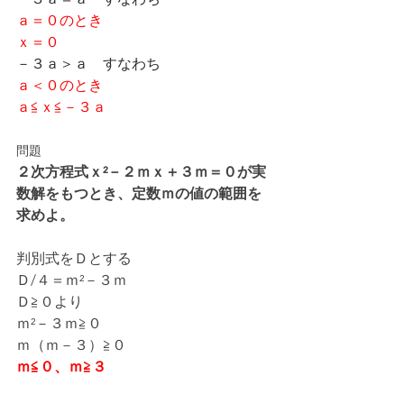
ａ＝０のとき
ｘ＝０
－３ａ＞ａ　すなわち
ａ＜０のとき
ａ≦ｘ≦－３ａ
問題
２次方程式ｘ²－２ｍｘ＋３ｍ＝０が実
数解をもつとき、定数ｍの値の範囲を
求めよ。
判別式をＤとする
Ｄ/４＝ｍ²－３ｍ
Ｄ≧０より
ｍ²－３ｍ≧０
ｍ（ｍ－３）≧０
ｍ≦０、ｍ≧３