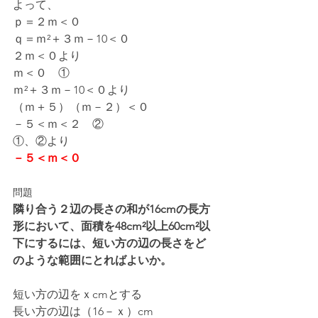
よって、
ｐ＝２ｍ＜０
ｑ＝ｍ²＋３ｍ－10＜０
２ｍ＜０より
ｍ＜０　①
ｍ²＋３ｍ－10＜０より
（ｍ＋５）（ｍ－２）＜０
－５＜ｍ＜２　②
①、②より
－５＜ｍ＜０
問題
隣り合う２辺の長さの和が16cmの長方
形において、面積を48cm²以上60cm²以
下にするには、短い方の辺の長さをど
のような範囲にとればよいか。
短い方の辺をｘcmとする
長い方の辺は（16－ｘ）cm