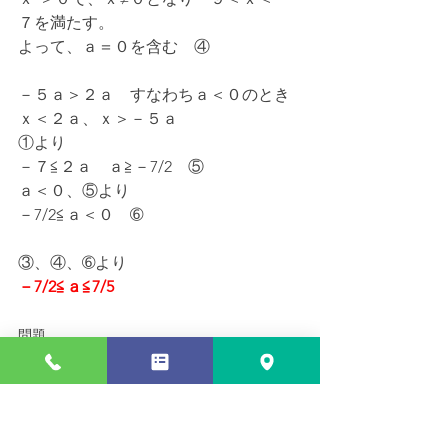
７を満たす。
よって、ａ＝０を含む　④
－５ａ＞２ａ　すなわちａ＜０のとき
ｘ＜２ａ、ｘ＞－５ａ
①より
－７≦２ａ　ａ≧－7/2　⑤
ａ＜０、⑤より
－7/2≦ａ＜０　➅
③、④、➅より
－7/2≦ａ≦7/5
問題
２次方程式ｘ²－（８－ａ）ｘ＋12－ａ
ｂ＝０がどんなａの値に対しても実数
解をもつような定数ｂの値の範囲を求
めよ。