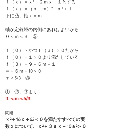
ｆ（ｘ）＝ｘ²－２ｍｘ＋１とする
ｆ（ｘ）＝（ｘ－ｍ）²－ｍ²＋１
下に凸、軸ｘ＝ｍ
軸が定義域の内側にあればよいから
０＜ｍ＜３　②
ｆ（０）＞かつｆ（３）＞０だから
ｆ（０）＝１＞０より満たしている
ｆ（３）＝９－６ｍ＋１
＝－６ｍ＋10＞０
ｍ＜5/3　③
①、②、③より
１＜ｍ＜5/3
問題
ｘ²＋16ｘ＋63＜０を満たすすべての実
数ｘについて、ｘ²＋３ａｘ－10ａ²＞０