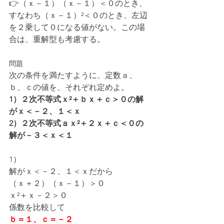
👉（ｘ－１）（ｘ－１）＜０のとき、
すなわち（ｘ－１）²＜０のとき、左辺
を２乗して０になる値がない。この場
合は、重解型も考慮する。
問題
次の条件を満たすように、定数ａ、
ｂ、ｃの値を、それぞれ定めよ。
1）２次不等式ｘ²＋ｂｘ＋ｃ＞０の解
がｘ＜－２、１＜ｘ
2）２次不等式ａｘ²＋２ｘ＋ｃ＜０の
解が－３＜ｘ＜１
1）
解がｘ＜－２、１＜ｘだから
（ｘ＋２）（ｘ－１）＞０
ｘ²＋ｘ－２＞０
係数を比較して
ｂ＝１、ｃ＝－２