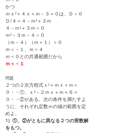
かつ
ｍｘ²＋４ｘ＋ｍ－３＝０は、Ｄ＜０
Ｄ/４＝４－ｍ²＋３ｍ
４－ｍ²＋３ｍ＜０
ｍ²－３ｍ－４＞０
（ｍ－４）（ｍ＋１）＞０
ｍ＜－１、ｍ＞４
ｍ＜０との共通範囲だから
ｍ＜－１
問題
２つの２次方程式ｘ²＋ｍｘ＋ｍ＝
０・・①、ｘ²－２ｍｘ＋ｍ＋６＝
０・・②がある。次の条件を満たすよ
うに、それぞれ定数ｍの値の範囲を定
めよ。
1）①、②がともに異なる２つの実数解
をもつ。