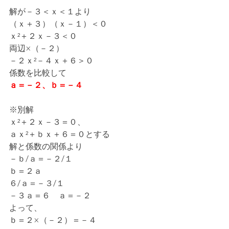
解が－３＜ｘ＜１より
（ｘ＋３）（ｘ－１）＜０
ｘ²＋２ｘ－３＜０
両辺×（－２）
－２ｘ²－４ｘ＋６＞０
係数を比較して
ａ＝－２、ｂ＝－４
※別解
ｘ²＋２ｘ－３＝０、
ａｘ²＋ｂｘ＋６＝０とする
解と係数の関係より
－ｂ/ａ＝－２/１
ｂ＝２ａ
６/ａ＝－３/１
－３ａ＝６　ａ＝－２
よって、
ｂ＝２×（－２）＝－４