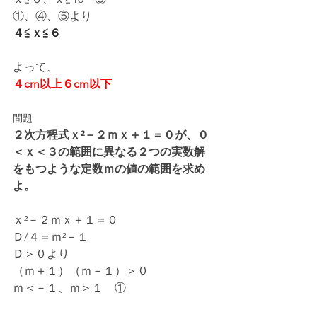
①、④、⑤より
４≦ｘ≦６
よって、
４cm以上６cm以下
問題
２次方程式ｘ²－２ｍｘ＋１＝０が、０
＜ｘ＜３の範囲に異なる２つの実数解
をもつような定数ｍの値の範囲を求め
よ。
ｘ²－２ｍｘ＋１＝０
Ｄ/４＝ｍ²－１
Ｄ＞０より
（ｍ＋１）（ｍ－１）＞０
ｍ＜－１、ｍ＞１　①