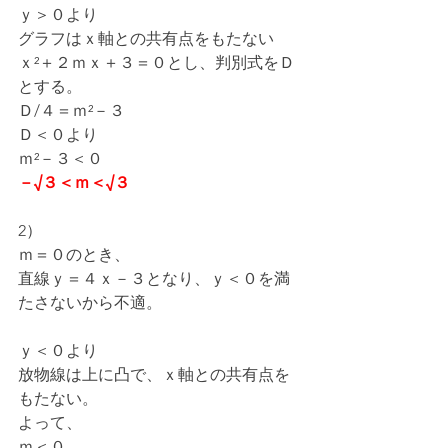
ｙ＞０より
グラフはｘ軸との共有点をもたない
ｘ²＋２ｍｘ＋３＝０とし、判別式をＤ
とする。
Ｄ/４＝ｍ²－３
Ｄ＜０より
ｍ²－３＜０
－√３＜ｍ＜√３
2）
ｍ＝０のとき、
直線ｙ＝４ｘ－３となり、ｙ＜０を満
たさないから不適。
ｙ＜０より
放物線は上に凸で、ｘ軸との共有点を
もたない。
よって、
ｍ＜０