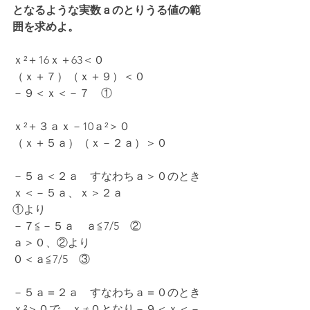
となるような実数ａのとりうる値の範
囲を求めよ。
ｘ²＋16ｘ＋63＜０
（ｘ＋７）（ｘ＋９）＜０
－９＜ｘ＜－７　①
ｘ²＋３ａｘ－10ａ²＞０
（ｘ＋５ａ）（ｘ－２ａ）＞０
－５ａ＜２ａ　すなわちａ＞０のとき
ｘ＜－５ａ、ｘ＞２ａ
①より
－７≦－５ａ　ａ≦7/5　②
ａ＞０、②より
０＜ａ≦7/5　③
－５ａ＝２ａ　すなわちａ＝０のとき
ｘ²＞０で、ｘ≠０となり－９＜ｘ＜－