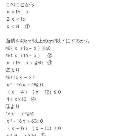
このことから
ｘ＜16－ｘ
２ｘ＜16
ｘ＜８　①
面積を48cm²以上60cm²以下にするから
48≦ｘ（16－ｘ）≦60
48≦ｘ（16－ｘ）　②
ｘ（16－ｘ）≦60　③
②より
48≦16ｘ－ｘ²
ｘ²－16ｘ＋48≦０
（ｘ－４）（ｘ－12）≦０
４≦ｘ≦12　④
③より
16ｘ－ｘ²≦60
ｘ²－16ｘ＋60≧０
（ｘ－６）（ｘ－10）≧０
ｘ≦６、ｘ≧10　⑤