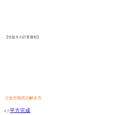
【生徒Ｂの計算過程】
２次方程式の解き方
平方完成
👉