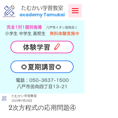
​
たむかい学習教室
academy Tamukai
​完全1対1個別指導
八戸市イオン田向近く
小学生 中学生 高校生
無料体験実施中
体験学習
🌻夏期講習🌻
​電話：050-3637-1500
​八戸市田向四丁目13-21
たむかい学習教室
2025年9月28日
2次方程式の応用問題④