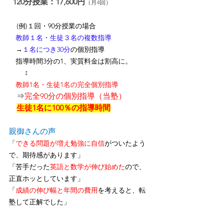
120分授業：17,600円
（月4回）
(例)１回・90分授業の場合
　教師１名・生徒３名の複数指導
　→
１名につき30分
の個別指導
　指導時間3分の1、
実質料金は割高に
。
↕
　教師1名・生徒1名の完全個別指導
　⇒
完全90分の個別指導（当塾）
生徒1名に100％の指導時間
親御さんの声
「
できる問題が増え勉強に自信
がついたよう
で、期待感があります」
「苦手だった
英語と数学が伸び始めた
ので、
正直ホッとしています」
「
成績の伸び幅と年間の費用
を考えると、転
塾して正解でした」