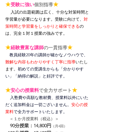
★
★
受験に強い
個別指導
入試の出題範囲は広く、十分な対策時間と
学習量が必要になります。受験に向けて、
対
策時間と学習量をしっかりと確保できる
の
は、完全１対１授業の強みです。
★
★
経験豊富な講師
の一貫指導
教員経験20年の講師が確かなノウハウで、
難解な内容もわかりやすく丁寧に指導
いたし
ます。
初めての受講生からも「分かりやす
い」「納得の解説」と好評です。
★
★
安心の授業料
で全力サポート
入塾費や高額な教材費、授業料以外にいた
だく追加料金は一切ございません。
安心の授
業料
で全力サポートいたします。
＜１か月授業料（税込）＞
90分授業：14,800円
（月4回）