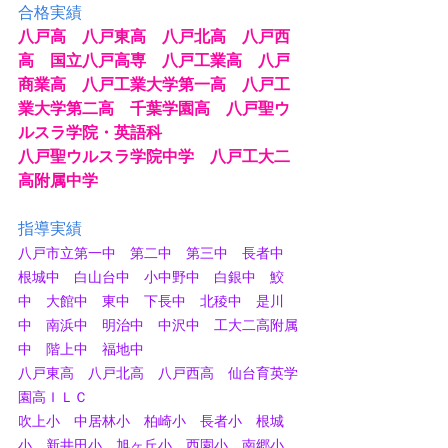
合格実績
八戸高　八戸東高　八戸北高　八戸西
高　国立八戸高専　八戸工業高　八戸
商業高　八戸工業大学第一高　八戸工
業大学第二高　千葉学園高　八戸聖ウ
ルスラ学院・英語科
八戸聖ウルスラ学院中学　八戸工大二
高附属中学
指導実績
八戸市立第一中　第二中　第三中　長者中　
根城中　白山台中　小中野中　白銀中　鮫
中　大館中　東中　下長中　北稜中　是川
中　南浜中　明治中　中沢中　工大二高附属
中　階上中　福地中
八戸東高　八戸北高　八戸西高　仙台育英学
園高ＩＬＣ
吹上小　中居林小　柏崎小　長者小　根城
小　新井田小　旭ヶ丘小　西園小　南郷小　