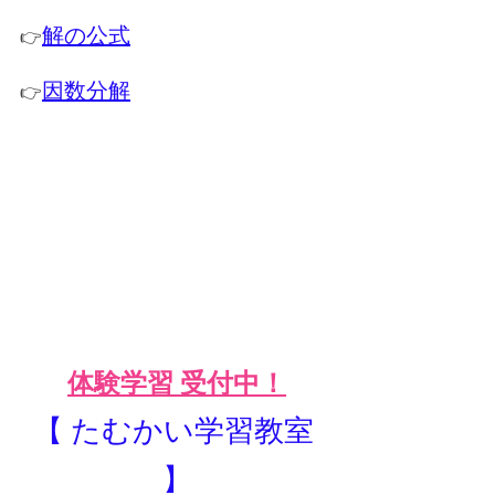
解の公式
👉
因数分解
👉
体験学習 受付中！
【 たむかい学習教室 
】