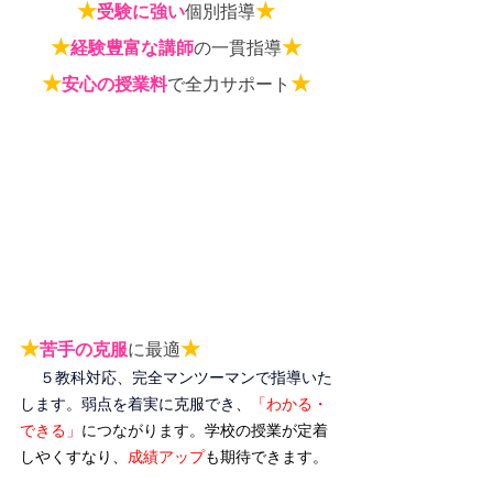
★
★
受験に強い
個別指導
★
★
経験豊富な講師
の一貫指導
★
★
安心の授業料
で全力サポート
★
★
苦手の克服
に最適
５教科対応、完全マンツーマンで指導いた
します。弱点を着実に克服でき、
「わかる・
できる」
につながります。
学校の授業が定着
しやくすなり、
成績アップ
も期待できます。