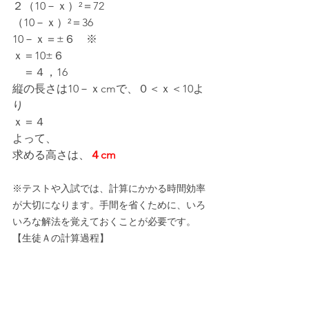
２（10－ｘ）²＝72
（10－ｘ）²＝36
10－ｘ＝±６　※
ｘ＝10±６
　＝４，16
縦の長さは10－ｘcmで、０＜ｘ＜10よ
り
ｘ＝４
よって、
求める高さは、
４cm
※テストや入試では、計算にかかる時間効率
が大切になります。手間を省くために、いろ
いろな解法を覚えておくことが必要です。
【生徒Ａの計算過程】