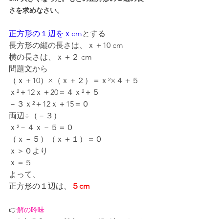
さを求めなさい。
正方形の１辺をｘcm
とする
長方形の縦の長さは、ｘ＋10 cm
横の長さは、ｘ＋２ cm
問題文から
（ｘ＋10）×（ｘ＋２）＝ｘ²×４＋５
ｘ²＋12ｘ＋20＝４ｘ²＋５
－３ｘ²＋12ｘ＋15＝０
両辺÷（－３）
ｘ²－４ｘ－５＝０
（ｘ－５）（ｘ＋１）＝０
ｘ＞０より
ｘ＝５
よって、
正方形の１辺は、
５cm
👉
解の吟味