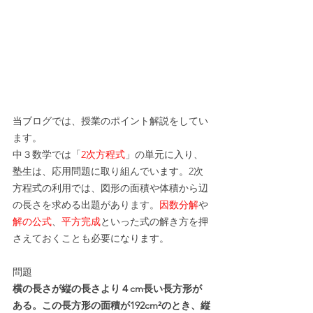
当ブログでは、授業のポイント解説をしてい
ます。
中３数学では「
2次方程式
」の単元に入り、
塾生は、応用問題に取り組んでいます。2次
方程式の利用では、図形の面積や体積から辺
の長さを求める出題があります。
因数分解
や
解の公式
、
平方完成
といった式の解き方を押
さえておくことも必要になります。
問題
横の長さが縦の長さより４cm長い長方形が
ある。この長方形の面積が192cm²のとき、縦