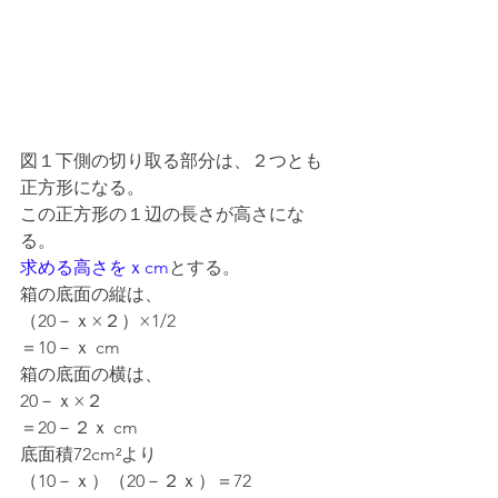
図１下側の切り取る部分は、２つとも
正方形になる。
この正方形の１辺の長さが高さにな
る。
求める高さをｘcm
とする。
箱の底面の縦は、
（20－ｘ×２）×1/2
＝10－ｘ cm
箱の底面の横は、
20－ｘ×２
＝20－２ｘ cm
底面積72cm²より
（10－ｘ）（20－２ｘ）＝72