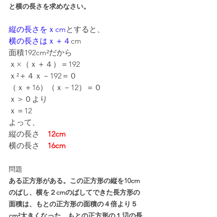
と横の長さを求めなさい。
縦の長さをｘcm
とすると、
横の長さはｘ＋４
cm
面積192cm²だから
ｘ×（ｘ＋４）＝192
ｘ²＋４ｘ－192＝０
（ｘ＋16）（ｘ－12）＝０
ｘ＞０より
ｘ＝12
よって、
縦の長さ　
12cm
横の長さ　
16cm
問題
ある正方形がある。この正方形の縦を10cm
のばし、横を２cmのばしてできた長方形の
面積は、もとの正方形の面積の４倍より５
cm²大きくなった。もとの正方形の１辺の長