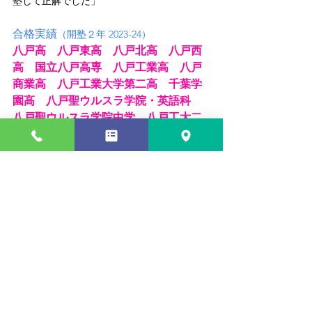
塾して正解でした」
合格実績
（開塾２年 2023-24）
八戸高　八戸東高　八戸北高　八戸西
高　国立八戸高専　八戸工業高　八戸
商業高　八戸工業大学第二高　千葉学
園高　八戸聖ウルスラ学院・英語科
八戸聖ウルスラ学院中学　八戸工大二
高附属中学
指導実績
八戸市立第一中　第二中　第三中　長者中　
根城中　白山台中　白銀中　鮫中　大館中　
東中　下長中　北稜中　是川中　南浜中　明
治中　中沢中　工大二高附属中　階上中　福
地中
八戸東高　八戸北高
吹上小　中居林小　柏崎小　長者小　根城
小　新井田小　旭ヶ丘小　西園小　南郷小