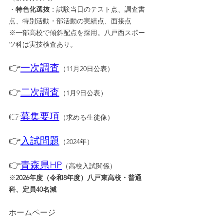
・
特色化選抜
：試験当日のテスト点、調査書
点、特別活動・部活動の実績点、面接点
※一部高校で傾斜配点を採用。八戸西スポー
ツ科は実技検査あり。
👉
一次調査
（11月20日公表）
👉
二次調査
（1月9日公表）
👉
募集要項
（求める生徒像）
👉
入試問題
（2024年）
👉
青森県HP
（高校入試関係）
※
2026年度（令和8年度）八戸東高校・普通
科、定員40名減
ホームページ