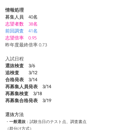
情報処理
募集人員　40名
志望者数　38名
前回調査　41名
志望倍率　0.95
昨年度最終倍率 0.73
入試日程
選抜検査　3/6
追検査　　3/12
合格発表　3/14
再募集人員発表　3/14
再募集検査　3/18
再募集合格発表　3/19
選抜方法
・
一般選抜
：試験当日のテスト点、調査書点
（群分け方式）