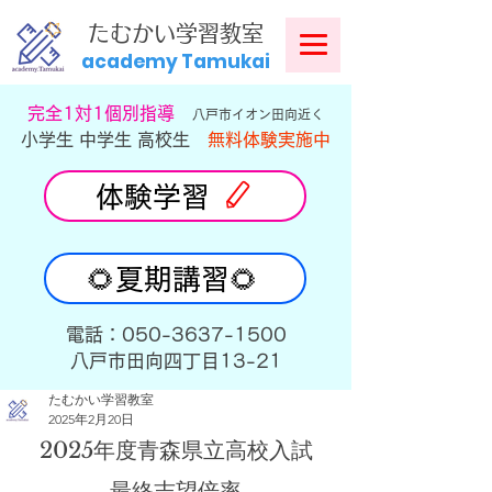
​
たむかい学習教室
academy Tamukai
​完全1対1個別指導
八戸市イオン田向近く
小学生 中学生 高校生
無料体験実施中
体験学習
🌻夏期講習🌻
​電話：050-3637-1500
​八戸市田向四丁目13-21
たむかい学習教室
2025年2月20日
2025年度青森県立高校入試
最終志望倍率