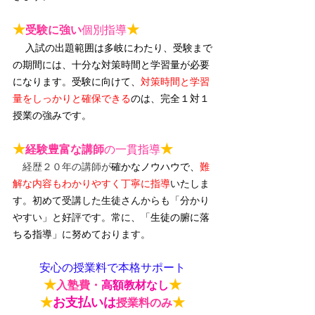
★
★
受験に強い
個別指導
入試の出題範囲は多岐にわたり、受験まで
の期間には、十分な対策時間と学習量が必要
になります。受験に向けて、
対策時間と学習
量をしっかりと確保できる
のは、完全１対１
授業の強みです。
★
★
経験豊富な講師
の一貫指導
　経歴２０年の講師が
確かなノウハウで、
難
解な内容もわかりやすく丁寧に指導
いたしま
す。初めて受講した生徒さんからも「分かり
やすい」と好評です。常に、「
生徒の腑に落
ちる指導
」に努めております。
安心の授業料で本格サポート
★
★
入塾費・
高額教材なし
★
お支払いは
★
授業料のみ