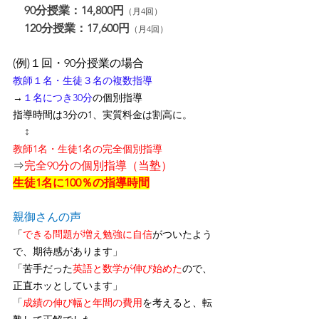
90分授業：14,800円
（月4回）
120分授業：17,600円
（月4回）
(例)１回・90分授業の場合
教師１名・生徒３名の複数指導
→
１名につき30分
の個別指導
指導時間は3分の1、
実質料金は割高に
。
↕
教師1名・生徒1名の完全個別指導
⇒
完全90分の個別指導（当塾）
生徒1名に100％の指導時間
親御さんの声
「
できる問題が増え勉強に自信
がついたよう
で、期待感があります」
「苦手だった
英語と数学が伸び始めた
ので、
正直ホッとしています」
「
成績の伸び幅と年間の費用
を考えると、転