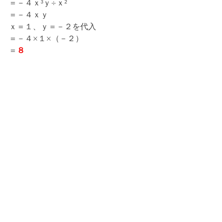
＝－４ｘ³ｙ÷ｘ²
＝－４ｘｙ
ｘ＝１、ｙ＝－２を代入
＝－４×１×（－２）
＝
８