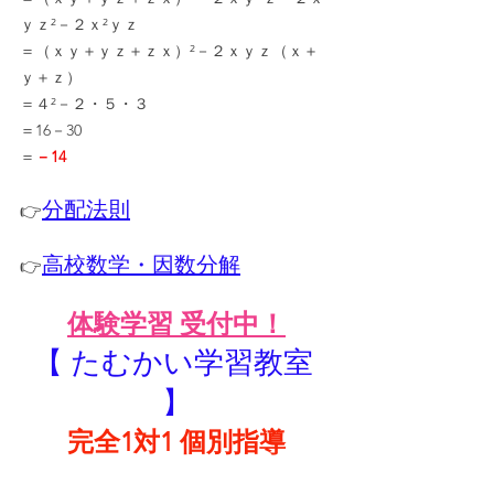
ｙｚ²－２ｘ²ｙｚ
＝（ｘｙ＋ｙｚ＋ｚｘ）²－２ｘｙｚ（ｘ＋
ｙ＋ｚ）
＝４²－２・５・３
＝16－30
＝
－14
分配法則
👉
高校数学・因数分解
👉
体験学習 受付中！
【 たむかい学習教室 
】
完全1対1 個別指導