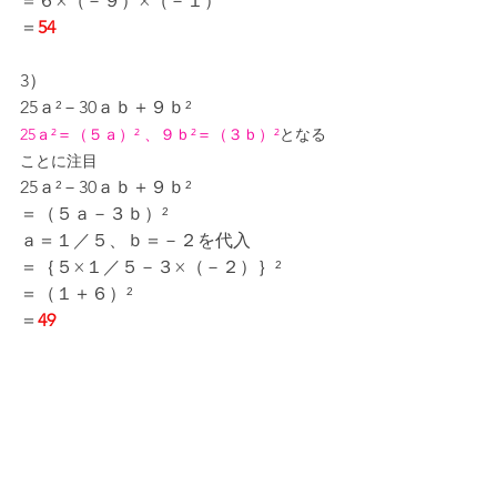
＝６×（－９）×（－１）
＝
54
3）
25ａ²－30ａｂ＋９ｂ²
25ａ²＝（５ａ）² 、９ｂ²＝（３ｂ）²
となる
ことに注目
25ａ²－30ａｂ＋９ｂ²
＝（５ａ－３ｂ）²
ａ＝１／５、ｂ＝－２を代入
＝｛５×１／５－３×（－２）｝²
＝（１＋６）²
＝
49