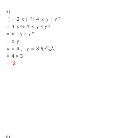
5）
（－２ｘ）²÷４ｘｙ×ｙ²
＝４ｘ²÷４ｘｙ×ｙ²
＝ｘ÷ｙ×ｙ²
＝ｘｙ
ｘ＝４、ｙ＝３を代入
＝４×３
＝
12
6）