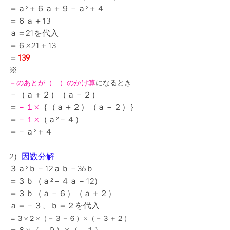
＝ａ²＋６ａ＋９－ａ²＋４
＝６ａ＋13
ａ＝21を代入
＝６×21＋13
＝
139
※
－のあとが（　）のかけ算
になるとき
－（ａ＋２）（ａ－２）
＝
－１×
｛（ａ＋２）（ａ－２）｝
＝
－１×
（ａ²－４）
＝－ａ²＋４
2）
因数分解
３ａ²ｂ－12ａｂ－36ｂ
＝３ｂ（ａ²－４ａ－12）
＝３ｂ（ａ－６）（ａ＋２）
ａ＝－３、ｂ＝２を代入
＝３×２×（－３－６）×（－３＋２）