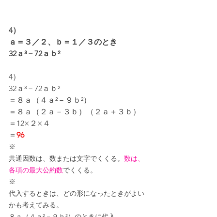
4）
ａ＝３／２、ｂ＝１／３のとき
32ａ³－72ａｂ²
4）
32ａ³－72ａｂ²
＝８ａ（４ａ²－９ｂ²）
＝８ａ（２ａ－３ｂ）（２ａ＋３ｂ）
＝12×２×４
＝
96
※
共通因数は、数または文字でくくる。
数は、
各項の最大公約数
でくくる。
※
代入するときは、どの形になったときがよい
かも考えてみる。
８ａ（４ａ²－９ｂ²）のときに代入