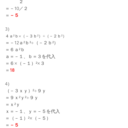
　　　２
＝－10／２
＝
－５
3）
４ａ²ｂ×（－３ｂ²）÷（－２ｂ²）
＝－12ａ²ｂ³÷（－２ｂ²）
＝６ａ²ｂ
ａ＝－１、ｂ＝３を代入
＝６×（－１）²×３
＝
18
4）
（－３ｘｙ）²÷９ｙ
＝９ｘ²ｙ²÷９ｙ
＝ｘ²ｙ
ｘ＝－１、ｙ＝－５を代入
＝（－１）²×（－５）
＝
－５