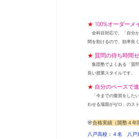
★
100%オーダーメ
　全科目対応で、「自分
間を割けるので、効率良
★
質問の待ち時間
　集団塾でよくある「質
良い授業スタイルです。
★
自分のペースで
　「今までの復習をした
わせる場面がゼロ」のス
🌸
合格実績（開塾４年
八戸高校：４名　八戸