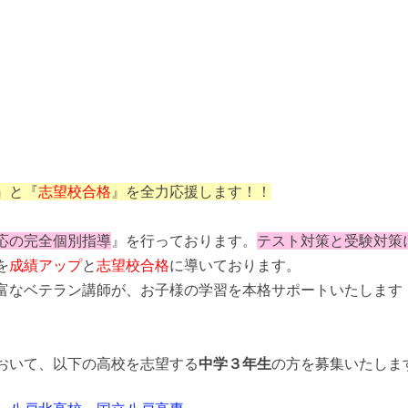
』と『
志望校合格
』を全力応援します！！
応の完全個別指導
』を行っております。
テスト対策と受験対策
を
成績アップ
と
志望校合格
に導いております。
富なベテラン講師が、お子様の学習を本格サポートいたします
おいて、以下の高校を志望する
中学３年生
の方を募集いたしま