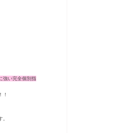
に強い完全個別指
！！
す。