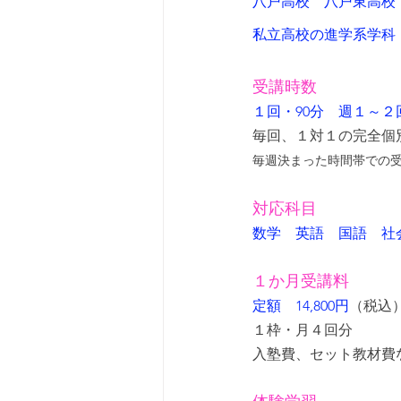
八戸高校　八戸東高校
私立高校の進学系学科
受講時数
１回・90分　週１～２
毎回、１対１の完全個
毎週決まった時間帯での
対応科目
数学　英語　国語　社
１か月受講料
定額　14,800円
（税込
１枠・月４回分
入塾費、セット教材費