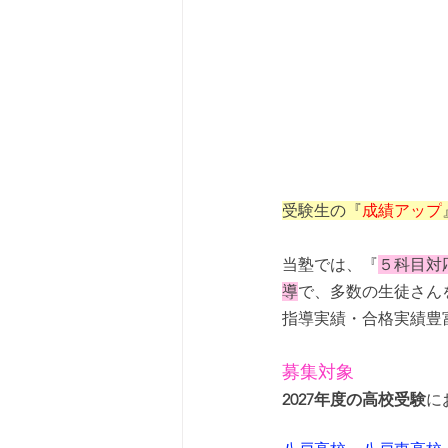
受験生の『
成績アップ
当塾では、『
５科目対
導
で、多数の生徒さん
指導実績・合格実績豊
募集対象
2027年度の高校受験
に