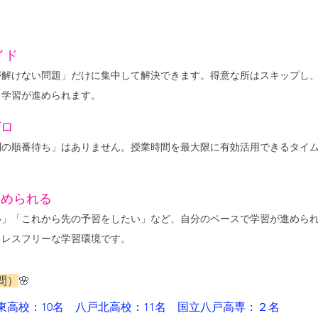
イド
が解けない問題」だけに集中して解決できます。得意な所はスキップし
く学習が進められます。
ゼロ
問の順番待ち」はありません。授業時間を最大限に有効活用できるタイ
進められる
い」「これから先の予習をしたい」など、自分のペースで学習が進めら
トレスフリーな学習環境です。
間）
🌸
東高校：10名　八戸北高校：11名　国立八戸高専：２名