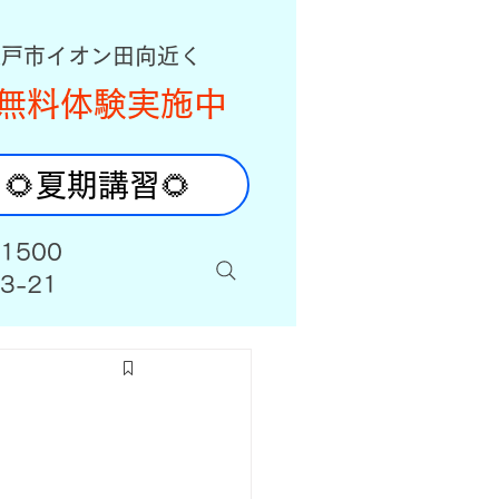
八戸市イオン田向近く
無料体験実施中
🌻夏期講習🌻
-1500
3-21