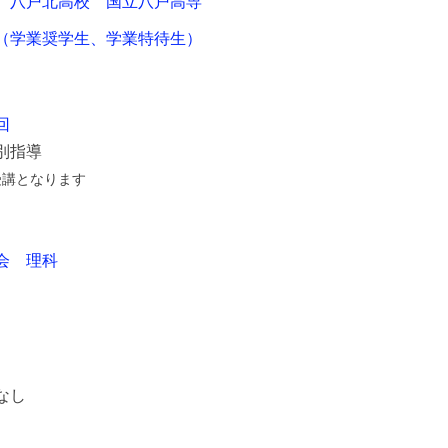
　八戸北高校　国立八戸高専　
（学業奨学生、学業特待生）
回
別指導
受講となります
会　理科
）
なし