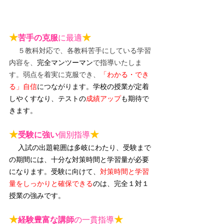
★
★
苦手の克服
に最適
５教科対応で、各教科苦手にしている学習
内容を、
完全マンツーマン
で指導いたしま
す。弱点を着実に克服でき、
「わかる・でき
る」自信
につながります。
学校の授業が定着
しやくすなり、テストの
成績アップ
も期待で
きます。
★
★
受験に強い
個別指導
入試の出題範囲は多岐にわたり、受験まで
の期間には、十分な対策時間と学習量が必要
になります。受験に向けて、
対策時間と学習
量をしっかりと確保できる
のは、完全１対１
授業の強みです。
★
★
経験豊富な講師
の一貫指導