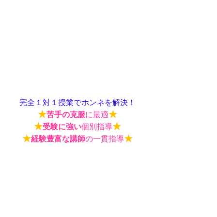
完全１対１授業でホンネを解決！
★
★
苦手の克服
に最適
★
★
受験に強い
個別指導
★
★
経験豊富な講師
の一貫指導