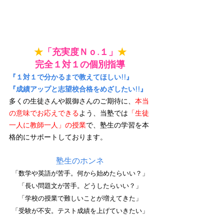
★
「充実度Ｎｏ.１」
★
完全１対１の個別指導
『１対１で分かるまで教えてほしい!!』
『成績アップと志望校合格をめざしたい!!』
多くの生徒さんや親御さんのご期待に、
本当
の意味でお応えできる
よう、当塾では
「生徒
一人に教師一人」の授業
で、塾生の学習を本
格的にサポートしております。
塾生のホンネ
「数学や英語が苦手。何から始めたらいい？」
「長い問題文が苦手。どうしたらいい？」
「学校の授業で難しいことが増えてきた」
「受験が不安。テスト成績を上げていきたい」