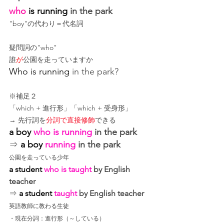
who
 is running 
in the park
"boy"の代わり＝代名詞
疑問詞の"who"
誰
が
公園を走っていますか
Who is running 
in the park?
※補足２
「which + 進行形」「which + 受身形」
→ 先行詞を
分詞で直接修飾
できる
a boy
 who is running
 in the park
⇒ 
a boy
 running
 in the park
公園を走っている少年
a student
 who is taught
 by English 
teacher
⇒ 
a student
 taught
 by English teacher
英語教師に教わる生徒
・現在分詞：進行形（～している）