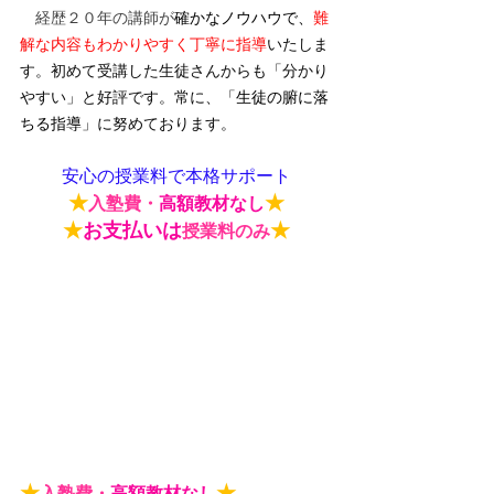
　経歴２０年の講師が
確かなノウハウで、
難
解な内容もわかりやすく丁寧に指導
いたしま
す。初めて受講した生徒さんからも「分かり
やすい」と好評です。常に、「
生徒の腑に落
ちる指導
」に努めております。
安心の授業料で本格サポート
★
★
入塾費・
高額教材なし
★
お支払いは
★
授業料のみ
★
★
入塾費・
高額教材なし