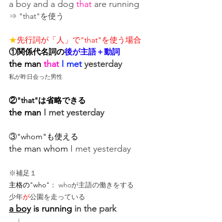
a boy and a dog 
that
 are running
⇒ "that"を使う
★
先行詞が「人」で"that"を使う場合
①関係代名詞の
後が主語＋動詞
the man
 that 
I met
 yesterday
私が昨日会った男性
②"that"は省略できる
the man
I met yesterday
③"whom"も使える
the man
whom
I met yesterday
※補足１
主格の"who"
： whoが主語の働きをする
少年
が
公園を走っている
a boy
 is running 
in the park
　↓