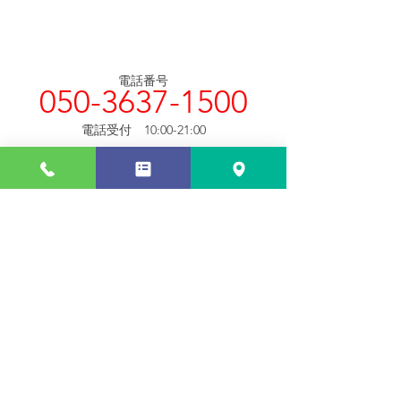
電話番号
050-3637-1500
電話受付　10:00-21:00
お問い合わせフォーム
フォームからは24時間受付
住所
​八戸市田向四丁目13-21
イオン田向店から車で１分
【周辺道路　車での所要時間】
八戸大野線
三陸道是川IC２分
パークホテル５分