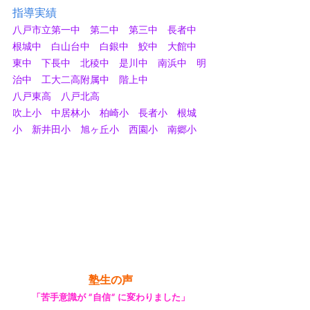
指導実績
八戸市立第一中　第二中　第三中　長者中　
根城中　白山台中　白銀中　鮫中　大館中　
東中　下長中　北稜中　是川中　南浜中　明
治中　工大二高附属中　階上中
八戸東高　八戸北高
吹上小　中居林小　柏崎小　長者小　根城
小　新井田小　旭ヶ丘小　西園小　南郷小
塾生の声
「苦手意識が ”自信” に変わりました」