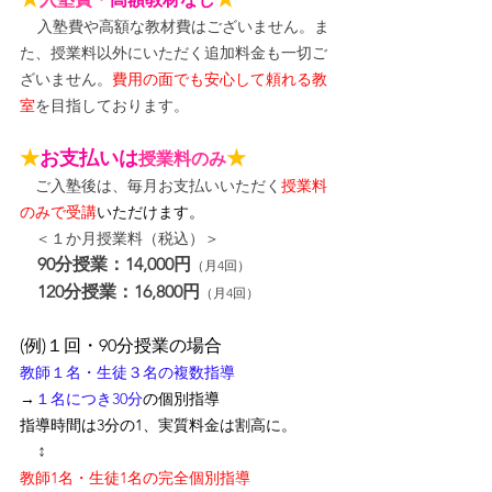
入塾費や高額な教材費はございません。ま
た、授業料以外にいただく追加料金も一切ご
ざいません。
費用の面でも安心して頼れる教
室
を目指しております。
★
お支払いは
★
授業料のみ
　ご入塾後は、毎月お支払いいただく
授業料
のみで受講
いただけます。
＜１か月授業料（税込）＞
90分授業：14,000円
（月4回）
120分授業：16,800円
（月4回）
(例)１回・90分授業の場合
教師１名・生徒３名の複数指導
→
１名につき30分
の個別指導
指導時間は3分の1、
実質料金は割高に
。
↕
教師1名・生徒1名の完全個別指導