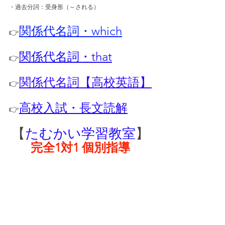
・過去分詞：受身形（～される）
関係代名詞・which
👉
関係代名詞・that
👉
関係代名詞【高校英語】
👉
高校入試・長文読解
👉
【
たむかい学習教室
】
完全1対1 個別指導