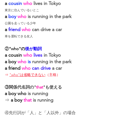
a 
cousin
 who
 lives in Tokyo
東京に住んでいるいとこ
a 
boy
 who
 is running in the park
公園を走っている少年
a 
friend
 who
 can drive a car
車を運転できる友人
②
"who"の
後が動詞
a cousin
 who
lives
 in Tokyo
a boy
 who
is
 running in the park
a friend
 who
can drive
 a car
⇒ 
"who"は省略できない
（主格）
③関係代名詞の"
that
"も使える
a boy
who
 is running
⇒ 
a boy
 that
 is running
④先行詞が「人」と「人以外」の場合