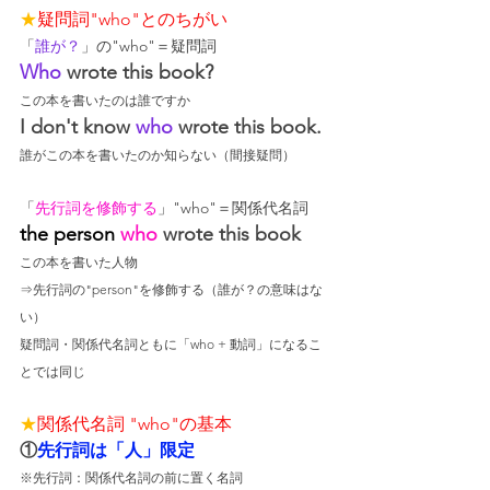
★
疑問詞"who"とのちがい
「
誰が？
」の"who"＝疑問詞
Who
 wrote this book?
この本を書いたのは誰ですか
I don't know 
who
 wrote this book.
誰がこの本を書いたのか知らない（間接疑問）
「
先行詞を修飾する
」"who"＝関係代名詞
the person
 who
 wrote this book
この本を書いた人物
⇒先行詞の"person"を修飾する（誰が？の意味はな
い）
疑問詞・関係代名詞ともに「who + 動詞」になるこ
とでは同じ
★
関係代名詞 "who"の基本
①
先行詞は「人」限定
※先行詞：関係代名詞の前に置く名詞