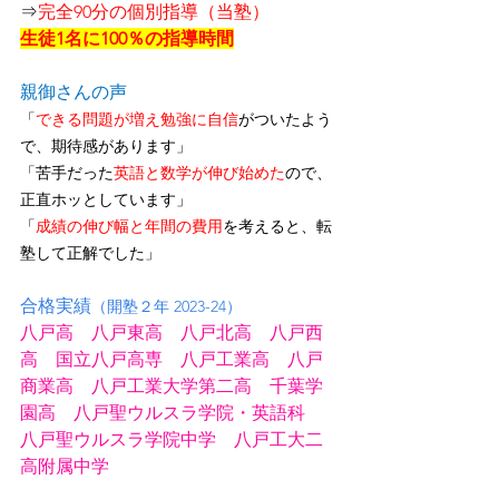
⇒
完全90分の個別指導（当塾）
生徒1名に100％の指導時間
親御さんの声
「
できる問題が増え勉強に自信
がついたよう
で、期待感があります」
「苦手だった
英語と数学が伸び始めた
ので、
正直ホッとしています」
「
成績の伸び幅と年間の費用
を考えると、転
塾して正解でした」
合格実績
（開塾２年 2023-24）
八戸高　八戸東高　八戸北高　八戸西
高　国立八戸高専　八戸工業高　八戸
商業高　八戸工業大学第二高　千葉学
園高　八戸聖ウルスラ学院・英語科
八戸聖ウルスラ学院中学　八戸工大二
高附属中学