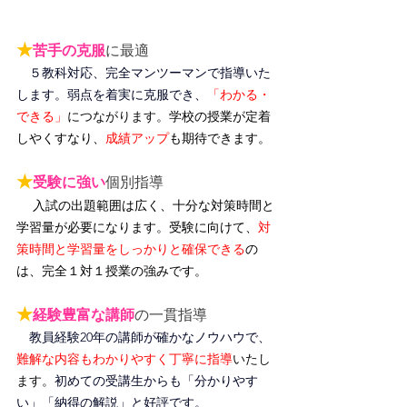
★
苦手の克服
に最適
　５教科対応、完全マンツーマンで指導いた
します。弱点を着実に克服でき、
「わかる・
できる」
につながります。
学校の授業が定着
しやくすなり、
成績アップ
も期待できます。
★
受験に強い
個別指導
入試の出題範囲は広く、十分な対策時間と
学習量が必要になります。受験に向けて、
対
策時間と学習量をしっかりと確保できる
の
は、完全１対１授業の強みです。
★
経験豊富な講師
の一貫指導
　教員経験20年の講師が確かなノウハウで、
難解な内容もわかりやすく丁寧に指導
いたし
ます。
初めての受講生からも「分かりやす
い」「納得の解説」と好評です。