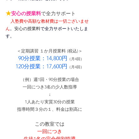
★
安心の授業料
で全力サポート
入塾費や高額な教材費は一切ございませ
ん
。
安心の授業料
で全力サポートいたしま
す。
＜定期講習 １か月授業料 (税込)＞
90分授業：14,800円
（月4回）
120分授業：17,600円
（月4回）
（例）週1回・90分授業の場合
一回につき3名の少人数指導
↓
1人あたり実質30分の授業
指導時間３分の１、料金は割高に
この教室では
一回につき
生徒1名の完全個別指導