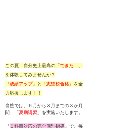
この夏、自分史上最高の「
できた！
」
を体験してみませんか？
『
成績アップ
』と『
志望校合格
』を全
力応援します！！
当塾では、６月から８月までの３か月
間、
「
夏期講習
」
を実施いたします。
『
５科目対応の完全個別指導
』で、毎