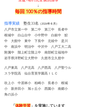
↓
毎回 100％の指導時間
指導実績　
塾生33名
（2026年６月）
八戸市立第一中　第二中　第三中　長者中　
根城中　白山台中　小中野中　白銀中　鮫
中　大館中　東中　下長中　北稜中　是川
中　南浜中　明治中　中沢中　八戸工大二高
附属中　階上町立階上中　南部町立福地中　
岩手県洋野町立大野中　久慈市立久慈中
八戸東高　八戸北高　八戸西高　八戸聖ウル
スラ学院高　仙台育英学園高ＩＬＣ
吹上小　中居林小　柏崎小　長者小　根城
小　新井田小　旭ヶ丘小　西園小　南郷小　
角の浜小
「
体験学習
」を実施しています