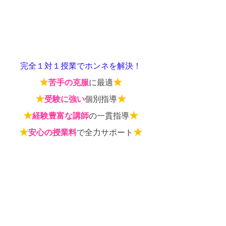
完全１対１授業でホンネを解決！
★
★
苦手の克服
に最適
★
★
受験に強い
個別指導
★
★
経験豊富な講師
の一貫指導
★
★
安心の授業料
で全力サポート