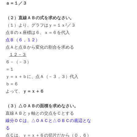
ａ＝１／３
（２）直線ＡＢの式を求めなさい。
（１）より、グラフはｙ＝１ｘ²／３
点Ｂのｘ座標は６、ｘ＝６を代入
点Ｂ（６，１２）
点Ａと点Ｂから変化の割合を求める
１２－３
６－（－３）
＝１
ｙ＝ｘ＋ｂに、点Ａ（－３，３）代入
ｂ＝６
よって、
ｙ＝ｘ＋６
（３）△ＯＡＢの面積を求めなさい。
直線ＡＢとｙ軸との交点をＣとする
線分ＯＣは、△ＯＡＣと△ＯＢＣの底辺とな
る
点Ｃは、ｙ＝ｘ＋６の切片だから（０，６）