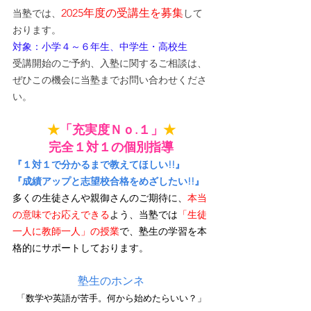
2025年度の受講生を募集
当塾では、
して
おります。
対象：小学４～６年生、中学生・高校生
受講開始のご予約、入塾に関するご相談は、
ぜひこの機会に当塾までお問い合わせくださ
い。
★
「充実度Ｎｏ.１」
★
完全１対１の個別指導
『１対１で分かるまで教えてほしい!!』
『成績アップと志望校合格をめざしたい!!』
多くの生徒さんや親御さんのご期待に、
本当
の意味でお応えできる
よう、当塾では
「生徒
一人に教師一人」の授業
で、塾生の学習を本
格的にサポートしております。
塾生のホンネ
「数学や英語が苦手。何から始めたらいい？」