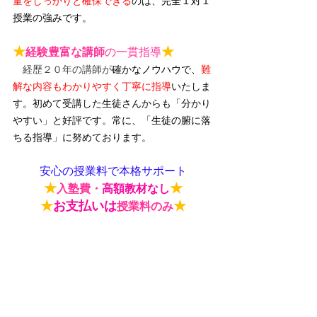
量をしっかりと確保できる
のは、完全１対１
授業の強みです。
★
★
経験豊富な講師
の一貫指導
　経歴２０年の講師が
確かなノウハウで、
難
解な内容もわかりやすく丁寧に指導
いたしま
す。初めて受講した生徒さんからも「分かり
やすい」と好評です。常に、「
生徒の腑に落
ちる指導
」に努めております。
安心の授業料で本格サポート
★
★
入塾費・
高額教材なし
★
お支払いは
★
授業料のみ