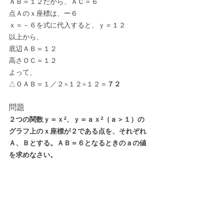
ＡＢ＝１２だから、ＡＣ＝６
点Ａのｘ座標は、ー６
ｘ＝－６を式に代入すると、ｙ＝１２
以上から、
底辺ＡＢ＝１２
高さＯＣ＝１２
よって、
△ＯＡＢ＝１／２×１２×１２＝
７２
問題
２つの関数ｙ＝ｘ²、ｙ＝ａｘ²（ａ＞１）の
グラフ上のｘ座標が２である点を、それぞれ
Ａ、Ｂとする。ＡＢ＝６となるときのａの値
を求めなさい。