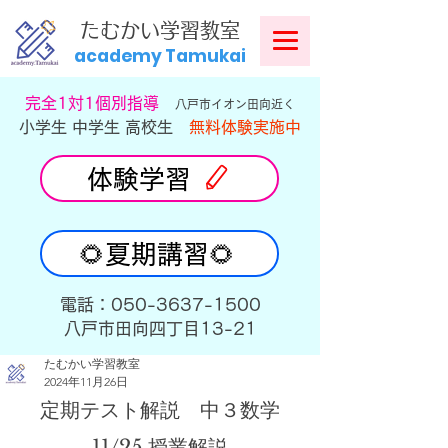
​
たむかい学習教室
academy Tamukai
​完全1対1個別指導
八戸市イオン田向近く
小学生 中学生 高校生
無料体験実施中
体験学習
🌻夏期講習🌻
​電話：050-3637-1500
​八戸市田向四丁目13-21
たむかい学習教室
2024年11月26日
定期テスト解説　中３数学
11/25 授業解説