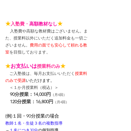
★
★
入塾費・
高額教材なし
入塾費や高額な教材費はございません。ま
た、授業料以外にいただく追加料金も一切ご
ざいません。
費用の面でも安心して頼れる教
室
を目指しております。
★
お支払いは
★
授業料のみ
　ご入塾後は、毎月お支払いいただく
授業料
のみで受講
いただけます。
＜１か月授業料（税込）＞
90分授業：14,000円
（月4回）
120分授業：16,800円
（月4回）
(例)１回・90分授業の場合
教師１名・生徒３名の複数指導
→
１名につき30分
の個別指導