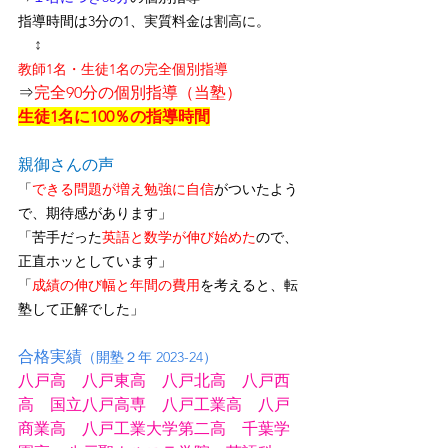
指導時間は3分の1、
実質料金は割高に
。
↕
教師1名・生徒1名の完全個別指導
⇒
完全90分の個別指導（当塾）
生徒1名に100％の指導時間
親御さんの声
「
できる問題が増え勉強に自信
がついたよう
で、期待感があります」
「苦手だった
英語と数学が伸び始めた
ので、
正直ホッとしています」
「
成績の伸び幅と年間の費用
を考えると、転
塾して正解でした」
合格実績
（開塾２年 2023-24）
八戸高　八戸東高　八戸北高　八戸西
高　国立八戸高専　八戸工業高　八戸
商業高　八戸工業大学第二高　千葉学