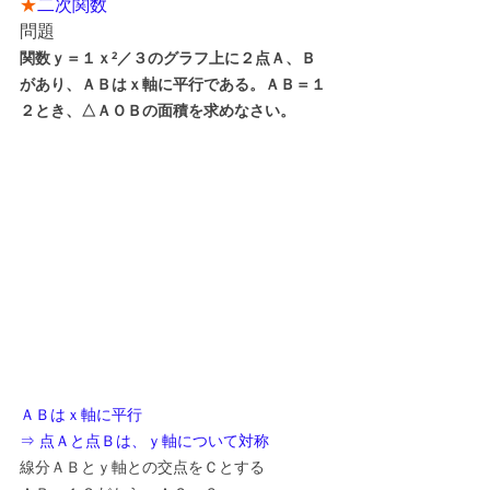
★
二次関数
問題
関数ｙ＝１ｘ²／３のグラフ上に２点Ａ、Ｂ
があり、ＡＢはｘ軸に平行である。ＡＢ＝１
２とき、△ＡＯＢの面積を求めなさい。
ＡＢはｘ軸に平行
⇒ 点Ａと点Ｂは、ｙ軸について対称
線分ＡＢとｙ軸との交点をＣとする