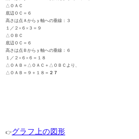
△ＯＡＣ
底辺ＯＣ＝６
高さは点Ａからｙ軸への垂線：３
１／２×６×３＝９
△ＯＢＣ
底辺ＯＣ＝６
高さは点Ｂからｙ軸への垂線：６
１／２×６×６＝１８
△ＯＡＢ＝△ＯＡＣ＋△ＯＢＣより、
△ＯＡＢ＝９＋１８＝
２７
グラフ上の図形
👉