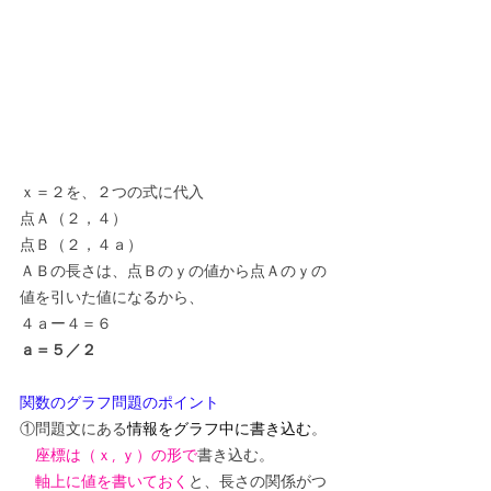
ｘ＝２を、２つの式に代入
点Ａ（２，４）
点Ｂ（２，４ａ）
ＡＢの長さは、点Ｂのｙの値から点Ａのｙの
値を引いた値になるから、
４ａー４＝６
ａ＝５／２
関数のグラフ問題のポイント
①問題文にある
情報をグラフ中に書き込む
。
座標は（ｘ, ｙ）の形で
書き込む。
軸上に値を書いておく
と、長さの関係がつ