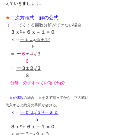
えていきましょう。
★
二次方程式　解の公式
（　）でくくる因数分解ができない場合
３ｘ²＋６ｘ－１＝０
　ｘ＝
ー６±√36＋12
　　　   　  ６
　＝ 
ー
６
±
４
√３
６
　＝ 
ー３±２√３
　　　    ３
分母・分子すべての項で約分
ｂが偶数
の場合、ｂを２で割ってから、下の式に
代入すると約分の手間が省ける。
ｘ＝
ーｂ’±√ｂ’²ーａｃ
　　　　　　ａ
　３ｘ²＋６ｘ－１＝０
　ｘ＝
ー３±√９＋３