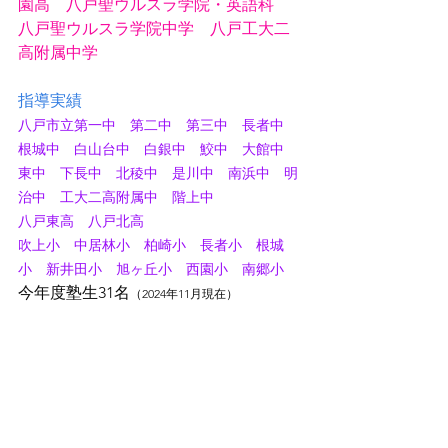
園高　八戸聖ウルスラ学院・英語科
八戸聖ウルスラ学院中学　八戸工大二
高附属中学
指導実績
八戸市立第一中　第二中　第三中　長者中　
根城中　白山台中　白銀中　鮫中　大館中　
東中　下長中　北稜中　是川中　南浜中　明
治中　工大二高附属中　階上中
八戸東高　八戸北高
吹上小　中居林小　柏崎小　長者小　根城
小　新井田小　旭ヶ丘小　西園小　南郷小
今年度塾生31名
（2024年11月現在）