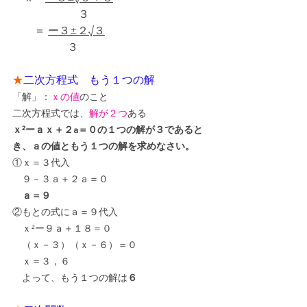
　　　　　　３
　　＝ 
ー３±２√３
　　　    　３
★
二次方程式　もう１つの解
「解」：
ｘの値
のこと
二次方程式では、
解が２つ
ある
ｘ²ーａｘ＋２a＝０の１つの解が３であると
き、ａの値ともう１つの解を求めなさい。
①ｘ＝３代入
　９－３ａ＋２ａ＝０
ａ＝９
②もとの式にａ＝９代入
　ｘ²ー９ａ＋１８＝０
　（ｘ－３）（ｘ－６）＝０
　ｘ＝３，６
　よって、もう１つの解は
６