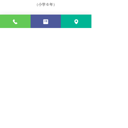
（小学６年）
今まで自分に合う学習のしかたが分からなくて
なやんでいたけれど、体験学習に来てみるとそ
れが解決できたのでうれしかったです。中学受
験に向けてむずかしい学習もあったけれど、い
ろいろな考え方を学ぶことができて、のびのび
と勉強できるようになり、受験にも合格するこ
とができました。
お申し込み・お問い合わせ
ご相談はお気軽にお尋ねください