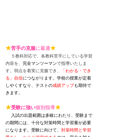
★
★
苦手の克服
に最適
５教科対応で、各教科苦手にしている学習
内容を、
完全マンツーマン
で指導いたしま
す。弱点を着実に克服でき、
「わかる・でき
る」自信
につながります。
学校の授業が定着
しやくすなり、テストの
成績アップ
も期待で
きます。
★
★
受験に強い
個別指導
入試の出題範囲は多岐にわたり、受験まで
の期間には、十分な対策時間と学習量が必要
になります。受験に向けて、
対策時間と学習