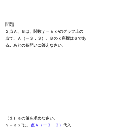
問題
２点Ａ、Ｂは、関数ｙ＝ａｘ²のグラフ上の
点で、Ａ（ー３，３）、Ｂのｘ座標は６であ
る。あとの各問いに答えなさい。
（１）ａの値を求めなさい。
ｙ＝ａｘ²に、
点Ａ（ー３，３）
代入