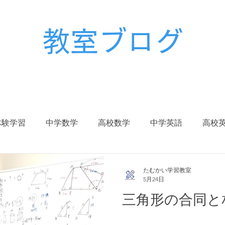
教室ブログ
体験学習
中学数学
高校数学
中学英語
高校
校生
中学入試
高校入試
大学入試
受験対策
たむかい学習教室
5月24日
三角形の合同と
冬期講習
春期講習