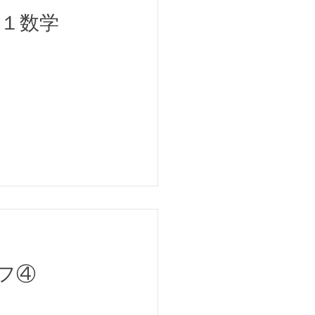
中１数学
フ④