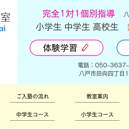
​完全1対1個別指導
教室
小学生 中学生 高校生
ai
体験学習
​電話：050-3637
​八戸市田向四丁目1
ご入塾の流れ
教室案内
中学生コース
小学生コース