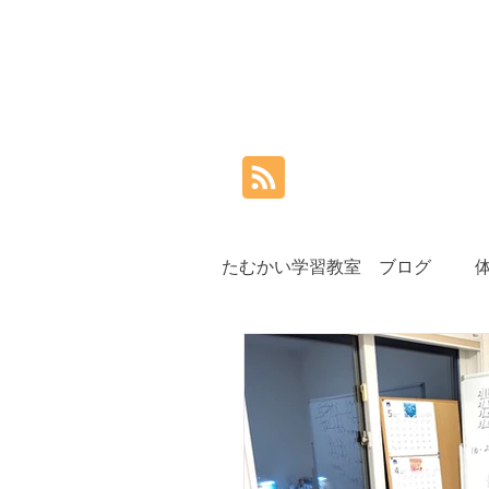
たむかい学習教室 ブログ
小学生
中学生
高
夏期講習
秋期講習