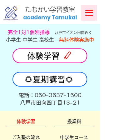
​
たむかい学習教室
academy Tamukai
​完全1対1個別指導
八戸市イオン田向近く
小学生 中学生 高校生
無料体験実施中
体験学習
🌻夏期講習🌻
​電話：050-3637-1500
​八戸市田向四丁目13-21
体験学習
授業料
ご入塾の流れ
中学生コース